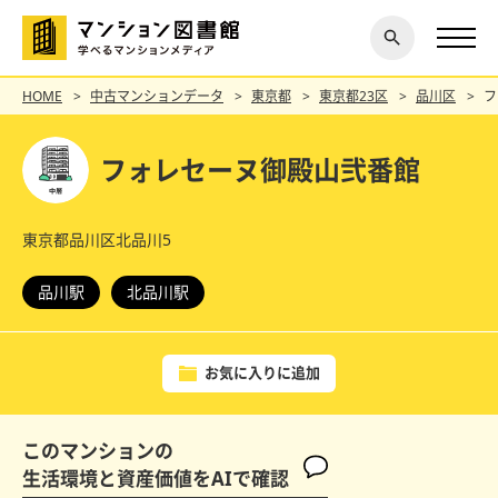
閉じ
探す
る
HOME
中古マンションデータ
東京都
東京都23区
品川区
フ
フォレセーヌ御殿山弐番館
東京都品川区北品川5
品川駅
北品川駅
お気に入りに追加
このマンションの
生活環境と資産価値をAIで確認