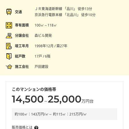
ＪＲ東海道新幹線 「品川」 徒歩13分
交通
京浜急行電鉄本線 「北品川」 徒歩10分
専有面積
100㎡～118㎡
分譲会社
森ビル開発
竣工年月
1998年12月 / 築27年
総戸数
17戸 / 6階
施工会社
戸田建設
このマンションの価格帯
14,500
25,000
～
万円台
約100㎡：143万円/㎡～ 約115㎡：215万円/㎡
販売価格とは