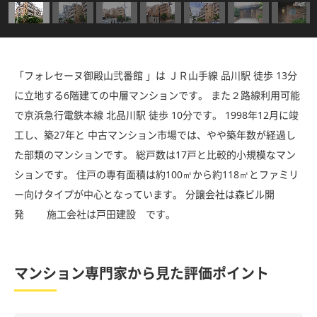
「フォレセーヌ御殿山弐番館 」は ＪＲ山手線 品川駅 徒歩 13分
に立地する6階建ての中層マンションです。 また２路線利用可能
で京浜急行電鉄本線 北品川駅 徒歩 10分です。 1998年12月に竣
工し、築27年と 中古マンション市場では、やや築年数が経過し
た部類のマンションです。 総戸数は17戸と比較的小規模なマン
ションです。 住戸の専有面積は約100㎡から約118㎡とファミリ
ー向けタイプが中心となっています。 分譲会社は森ビル開
発 施工会社は戸田建設 です。
マンション専門家から見た評価ポイント