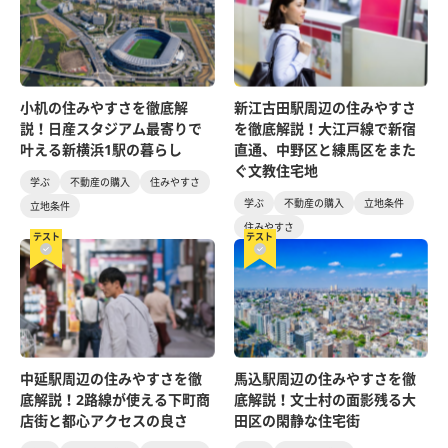
小机の住みやすさを徹底解
新江古田駅周辺の住みやすさ
説！日産スタジアム最寄りで
を徹底解説！大江戸線で新宿
叶える新横浜1駅の暮らし
直通、中野区と練馬区をまた
ぐ文教住宅地
学ぶ
不動産の購入
住みやすさ
学ぶ
不動産の購入
立地条件
立地条件
住みやすさ
テスト
テスト
中延駅周辺の住みやすさを徹
馬込駅周辺の住みやすさを徹
底解説！2路線が使える下町商
底解説！文士村の面影残る大
店街と都心アクセスの良さ
田区の閑静な住宅街