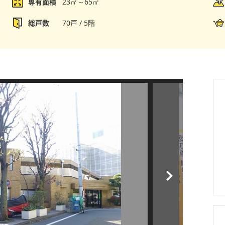
専有面積
23㎡～65㎡
総戸数
70戸 / 5階