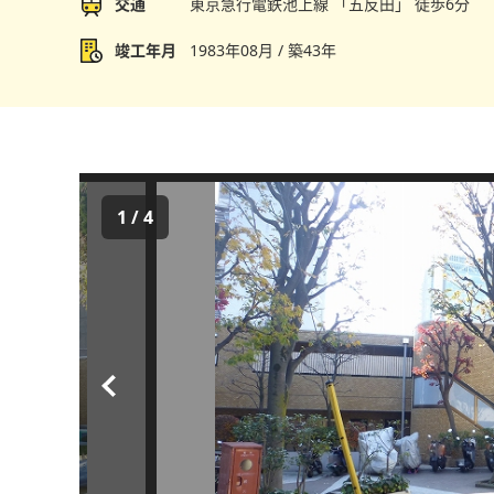
交通
東京急行電鉄池上線 「五反田」 徒歩6分
竣工年月
1983年08月 / 築43年
1
/
4