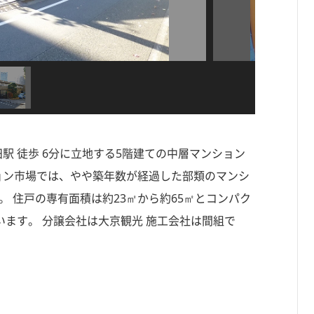
田駅 徒歩 6分に立地する5階建ての中層マンション
ンション市場では、やや築年数が経過した部類のマンシ
。 住戸の専有面積は約23㎡から約65㎡とコンパク
ます。 分譲会社は大京観光 施工会社は間組で