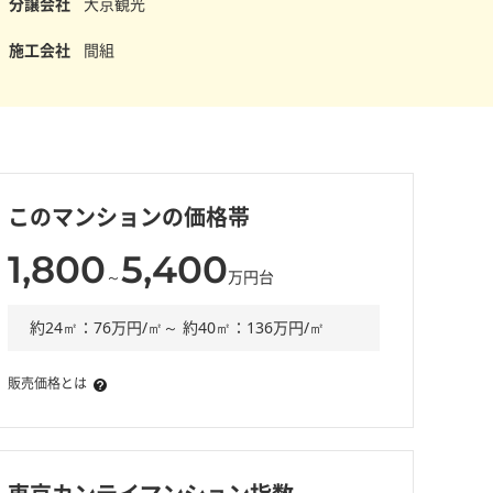
分譲会社
大京観光
施工会社
間組
このマンションの価格帯
1,800
5,400
～
万円台
約24㎡：76万円/㎡～ 約40㎡：136万円/㎡
販売価格とは