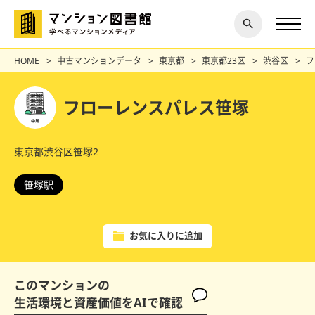
閉じ
探す
る
HOME
中古マンションデータ
東京都
東京都23区
渋谷区
フ
フローレンスパレス笹塚
東京都渋谷区笹塚2
笹塚駅
お気に入りに追加
このマンションの
生活環境と資産価値をAIで確認