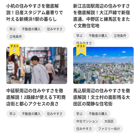
小机の住みやすさを徹底解
新江古田駅周辺の住みやすさ
説！日産スタジアム最寄りで
を徹底解説！大江戸線で新宿
叶える新横浜1駅の暮らし
直通、中野区と練馬区をまた
ぐ文教住宅地
学ぶ
不動産の購入
住みやすさ
学ぶ
不動産の購入
立地条件
立地条件
住みやすさ
テスト
テスト
中延駅周辺の住みやすさを徹
馬込駅周辺の住みやすさを徹
底解説！2路線が使える下町商
底解説！文士村の面影残る大
店街と都心アクセスの良さ
田区の閑静な住宅街
学ぶ
不動産の購入
住みやすさ
学ぶ
不動産の購入
中古マンション
大田区
住みやすさ
ファミリー向け