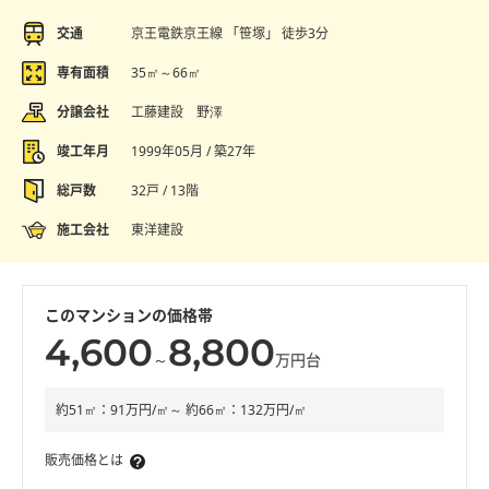
交通
京王電鉄京王線 「笹塚」 徒歩3分
専有面積
35㎡～66㎡
分譲会社
工藤建設 野澤
竣工年月
1999年05月 / 築27年
総戸数
32戸 / 13階
施工会社
東洋建設
このマンションの価格帯
4,600
8,800
～
万円台
約51㎡：91万円/㎡～ 約66㎡：132万円/㎡
販売価格とは