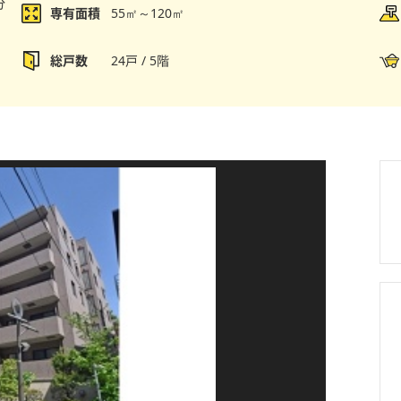
分
専有面積
55㎡～120㎡
総戸数
24戸 / 5階