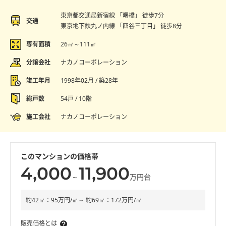
東京都交通局新宿線 「曙橋」 徒歩7分
交通
東京地下鉄丸ノ内線 「四谷三丁目」 徒歩8分
専有面積
26㎡～111㎡
分譲会社
ナカノコーポレーション
竣工年月
1998年02月 / 築28年
総戸数
54戸 / 10階
施工会社
ナカノコーポレーション
このマンションの価格帯
4,000
11,900
～
万円台
約42㎡：95万円/㎡～ 約69㎡：172万円/㎡
販売価格とは