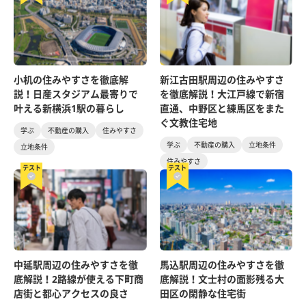
小机の住みやすさを徹底解
新江古田駅周辺の住みやすさ
説！日産スタジアム最寄りで
を徹底解説！大江戸線で新宿
叶える新横浜1駅の暮らし
直通、中野区と練馬区をまた
ぐ文教住宅地
学ぶ
不動産の購入
住みやすさ
学ぶ
不動産の購入
立地条件
立地条件
住みやすさ
テスト
テスト
中延駅周辺の住みやすさを徹
馬込駅周辺の住みやすさを徹
底解説！2路線が使える下町商
底解説！文士村の面影残る大
店街と都心アクセスの良さ
田区の閑静な住宅街