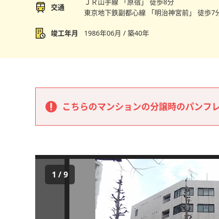
ＪＲ山手線 「原宿」 徒歩8分
交通
東京地下鉄副都心線 「明治神宮前」 徒歩7
竣工年月
1986年06月 / 築40年
こちらのマンションの分譲時のパンフ
1
/
9