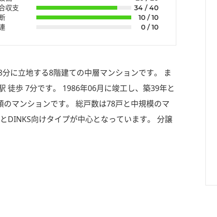
組合収支
34 / 40
断
10 / 10
連
0 / 10
 8分に立地する8階建ての中層マンションです。 ま
歩 7分です。 1986年06月に竣工し、築39年と
のマンションです。 総戸数は78戸と中規模のマ
とDINKS向けタイプが中心となっています。 分譲