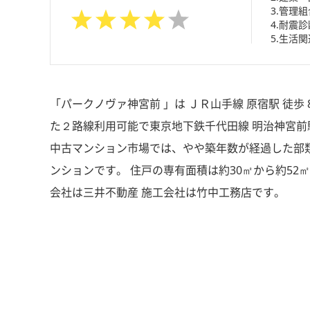
3.管理
4.耐震診
5.生活関
「パークノヴァ神宮前 」は ＪＲ山手線 原宿駅 徒歩
た２路線利用可能で東京地下鉄千代田線 明治神宮前駅 徒
中古マンション市場では、やや築年数が経過した部類
ンションです。 住戸の専有面積は約30㎡から約52㎡
会社は三井不動産 施工会社は竹中工務店です。