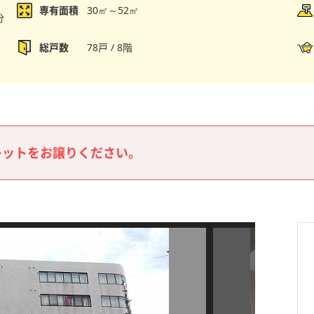
専有面積
30㎡～52㎡
分
総戸数
78戸 / 8階
レットをお譲りください。