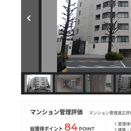
マンション管理評価
マンション管理適正評
84
1.管理体
総獲得ポイント
POINT
2.建築