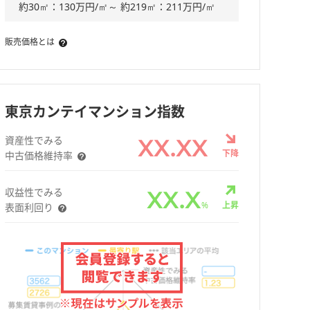
約30㎡：130万円/㎡～ 約219㎡：211万円/㎡
販売価格とは
東京カンテイマンション指数
資産性でみる
XX.XX
下降
中古価格維持率
収益性でみる
XX.X
%
上昇
表面利回り