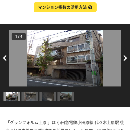
マンション指数の活用方法
1
/
4
「グランフォルム上原 」は 小田急電鉄小田原線 代々木上原駅 徒