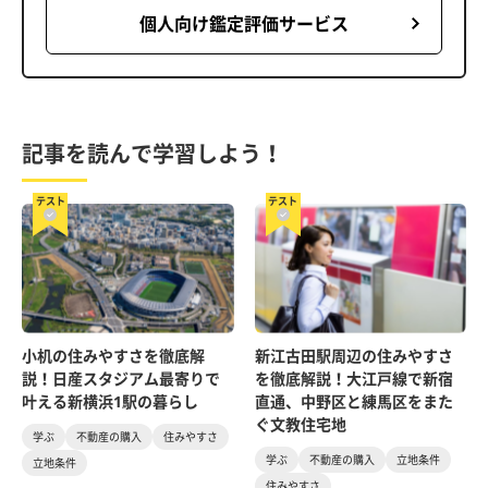
個人向け鑑定評価サービス
記事を読んで学習しよう！
テスト
テスト
小机の住みやすさを徹底解
新江古田駅周辺の住みやすさ
説！日産スタジアム最寄りで
を徹底解説！大江戸線で新宿
叶える新横浜1駅の暮らし
直通、中野区と練馬区をまた
ぐ文教住宅地
学ぶ
不動産の購入
住みやすさ
学ぶ
不動産の購入
立地条件
立地条件
住みやすさ