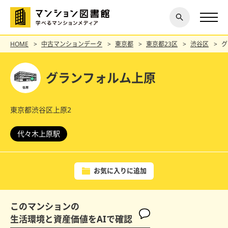
閉じ
探す
る
HOME
中古マンションデータ
東京都
東京都23区
渋谷区
グ
グランフォルム上原
東京都渋谷区上原2
代々木上原駅
お気に入りに追加
このマンションの
生活環境と資産価値をAIで確認