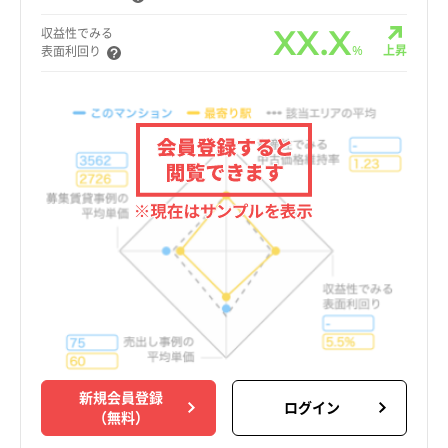
XX.X
収益性でみる
%
上昇
表面利回り
新規会員登録
ログイン
（無料）