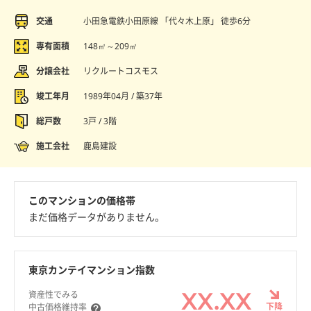
交通
小田急電鉄小田原線 「代々木上原」 徒歩6分
専有面積
148㎡～209㎡
分譲会社
リクルートコスモス
竣工年月
1989年04月 / 築37年
総戸数
3戸 / 3階
施工会社
鹿島建設
このマンションの価格帯
まだ価格データがありません。
東京カンテイマンション指数
XX.XX
資産性でみる
下降
中古価格維持率