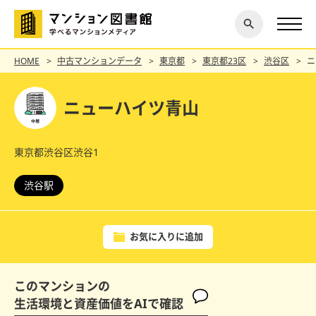
閉じ
探す
る
HOME
中古マンションデータ
東京都
東京都23区
渋谷区
ニ
ニューハイツ青山
東京都渋谷区渋谷1
渋谷駅
お気に入りに追加
このマンションの
生活環境と資産価値をAIで確認