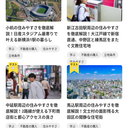
小机の住みやすさを徹底解
新江古田駅周辺の住みやすさ
説！日産スタジアム最寄りで
を徹底解説！大江戸線で新宿
叶える新横浜1駅の暮らし
直通、中野区と練馬区をまた
ぐ文教住宅地
学ぶ
不動産の購入
住みやすさ
学ぶ
不動産の購入
立地条件
立地条件
住みやすさ
テスト
テスト
中延駅周辺の住みやすさを徹
馬込駅周辺の住みやすさを徹
底解説！2路線が使える下町商
底解説！文士村の面影残る大
店街と都心アクセスの良さ
田区の閑静な住宅街
学ぶ
不動産の購入
住みやすさ
学ぶ
不動産の購入