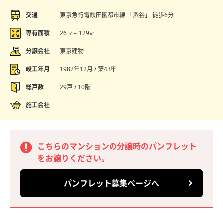
交通
東京急行電鉄田園都市線 「渋谷」 徒歩6分
専有面積
26㎡～129㎡
分譲会社
東京建物
竣工年月
1982年12月 / 築43年
総戸数
29戸 / 10階
施工会社
こちらのマンションの分譲時のパンフレット
をお譲りください。
パンフレット募集ページへ