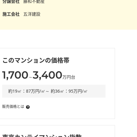
分譲会社
藤和不動産
施工会社
五洋建設
このマンションの価格帯
1,700
3,400
～
万円台
約19㎡：87万円/㎡～ 約36㎡：95万円/㎡
販売価格とは