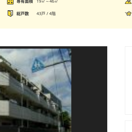
専有面積
19㎡～46㎡
総戸数
43戸 / 4階