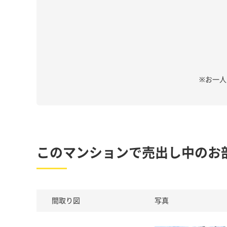
※お一
このマンションで売出し中のお
間取り図
写真