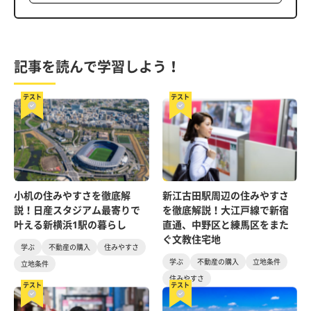
記事を読んで学習しよう！
テスト
テスト
小机の住みやすさを徹底解
新江古田駅周辺の住みやすさ
説！日産スタジアム最寄りで
を徹底解説！大江戸線で新宿
叶える新横浜1駅の暮らし
直通、中野区と練馬区をまた
ぐ文教住宅地
学ぶ
不動産の購入
住みやすさ
学ぶ
不動産の購入
立地条件
立地条件
住みやすさ
テスト
テスト