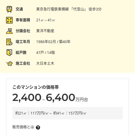
交通
東京急行電鉄東横線 「代官山」 徒歩3分
専有面積
21㎡～41㎡
分譲会社
東洋不動産
竣工年月
1986年02月 / 築40年
総戸数
47戸 / 14階
施工会社
大日本土木
このマンションの価格帯
2,400
6,400
～
万円台
約21㎡：117万円/㎡～ 約41㎡：157万円/㎡
販売価格とは