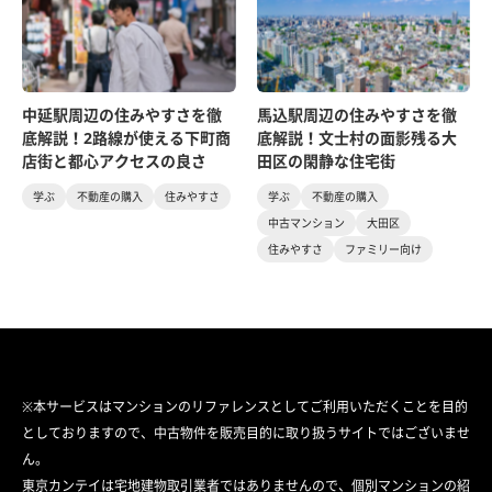
中延駅周辺の住みやすさを徹
馬込駅周辺の住みやすさを徹
底解説！2路線が使える下町商
底解説！文士村の面影残る大
店街と都心アクセスの良さ
田区の閑静な住宅街
学ぶ
不動産の購入
住みやすさ
学ぶ
不動産の購入
中古マンション
大田区
住みやすさ
ファミリー向け
※本サービスはマンションのリファレンスとしてご利用いただくことを目的
としておりますので、中古物件を販売目的に取り扱うサイトではございませ
ん。
東京カンテイは宅地建物取引業者ではありませんので、個別マンションの紹