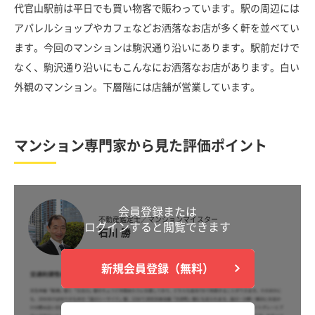
代官山駅前は平日でも買い物客で賑わっています。駅の周辺には
アパレルショップやカフェなどお洒落なお店が多く軒を並べてい
ます。今回のマンションは駒沢通り沿いにあります。駅前だけで
なく、駒沢通り沿いにもこんなにお洒落なお店があります。白い
外観のマンション。下層階には店舗が営業しています。
マンション専門家から見た評価ポイント
会員登録または
不動産鑑定士／マンションマイスター
ログインすると閲覧できます
石川 勝
新規会員登録（無料）