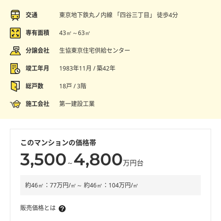
交通
東京地下鉄丸ノ内線 「四谷三丁目」 徒歩4分
専有面積
43㎡～63㎡
分譲会社
生協東京住宅供給センター
竣工年月
1983年11月 / 築42年
総戸数
18戸 / 3階
施工会社
第一建設工業
このマンションの価格帯
3,500
4,800
～
万円台
約46㎡：77万円/㎡～ 約46㎡：104万円/㎡
販売価格とは