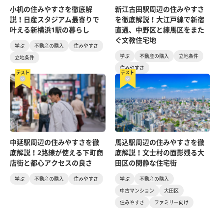
小机の住みやすさを徹底解
新江古田駅周辺の住みやすさ
説！日産スタジアム最寄りで
を徹底解説！大江戸線で新宿
叶える新横浜1駅の暮らし
直通、中野区と練馬区をまた
ぐ文教住宅地
学ぶ
不動産の購入
住みやすさ
学ぶ
不動産の購入
立地条件
立地条件
住みやすさ
テスト
テスト
中延駅周辺の住みやすさを徹
馬込駅周辺の住みやすさを徹
底解説！2路線が使える下町商
底解説！文士村の面影残る大
店街と都心アクセスの良さ
田区の閑静な住宅街
学ぶ
不動産の購入
住みやすさ
学ぶ
不動産の購入
中古マンション
大田区
住みやすさ
ファミリー向け