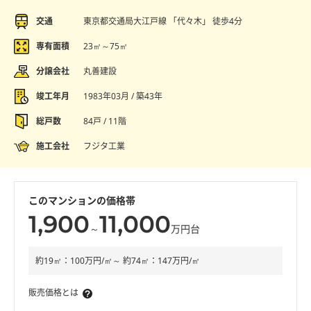
交通
東京都交通局大江戸線 「代々木」 徒歩4分
専有面積
23㎡～75㎡
分譲会社
丸善建設
竣工年月
1983年03月 / 築43年
総戸数
84戸 / 11階
施工会社
フジタ工業
このマンションの価格帯
1,900
11,000
～
万円台
約19㎡：100万円/㎡～ 約74㎡：147万円/㎡
販売価格とは