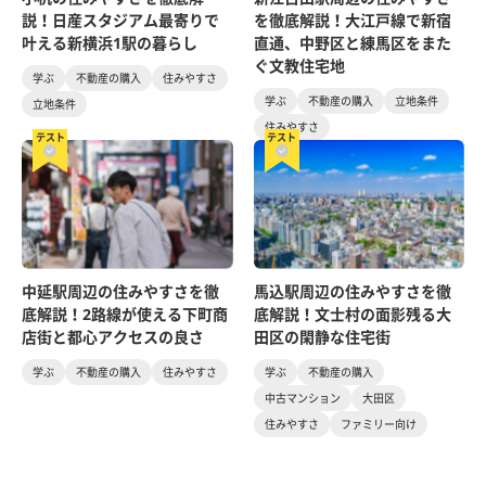
説！日産スタジアム最寄りで
を徹底解説！大江戸線で新宿
叶える新横浜1駅の暮らし
直通、中野区と練馬区をまた
ぐ文教住宅地
学ぶ
不動産の購入
住みやすさ
学ぶ
不動産の購入
立地条件
立地条件
住みやすさ
テスト
テスト
中延駅周辺の住みやすさを徹
馬込駅周辺の住みやすさを徹
底解説！2路線が使える下町商
底解説！文士村の面影残る大
店街と都心アクセスの良さ
田区の閑静な住宅街
学ぶ
不動産の購入
住みやすさ
学ぶ
不動産の購入
中古マンション
大田区
住みやすさ
ファミリー向け