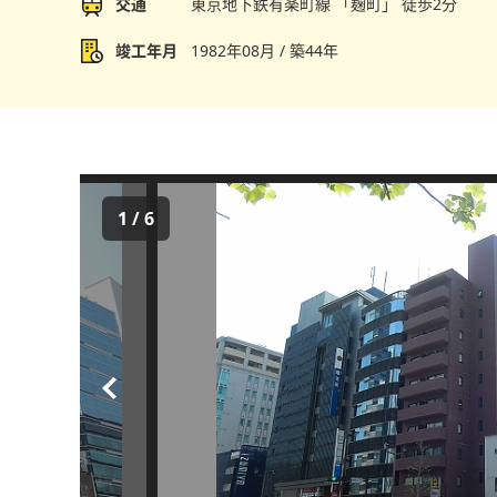
交通
東京地下鉄有楽町線 「麹町」 徒歩2分
竣工年月
1982年08月 / 築44年
1
/
6