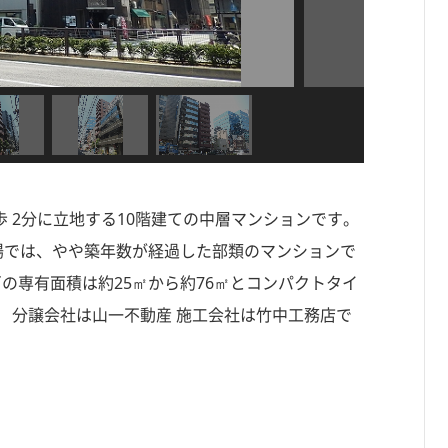
歩 2分に立地する10階建ての中層マンションです。
ン市場では、やや築年数が経過した部類のマンションで
戸の専有面積は約25㎡から約76㎡とコンパクトタイ
 分譲会社は山一不動産 施工会社は竹中工務店で