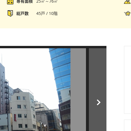
専有面積
25㎡～76㎡
総戸数
45戸 / 10階