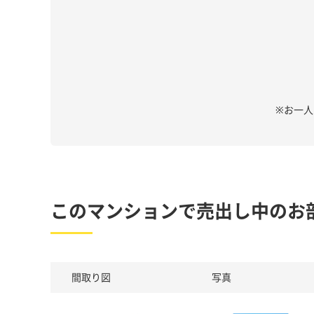
※お一
このマンションで売出し中のお
間取り図
写真