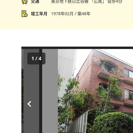
交通
東京地下鉄日比谷線 「広尾」 徒歩4分
竣工年月
1978年02月 / 築48年
1
/
4