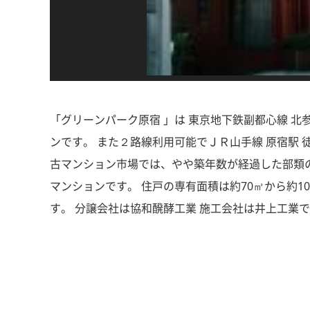
「グリーンパーク原宿 」は 東京地下鉄副都心線 北
ンです。 また２路線利用可能でＪＲ山手線 原宿駅 徒歩
古マンション市場では、やや築年数が経過した部類の
マンションです。 住戸の専有面積は約70㎡から約1
す。 分譲会社は協和醗酵工業 施工会社は井上工業