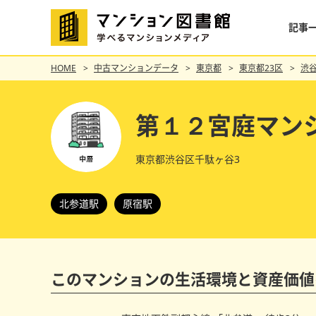
記事
HOME
中古マンションデータ
東京都
東京都23区
渋
第１２宮庭マン
東京都渋谷区千駄ヶ谷3
北参道駅
原宿駅
このマンションの
生活環境と資産価値