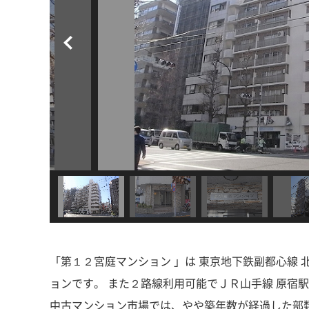
「第１２宮庭マンション 」は 東京地下鉄副都心線 
ョンです。 また２路線利用可能でＪＲ山手線 原宿駅 徒
中古マンション市場では、やや築年数が経過した部類