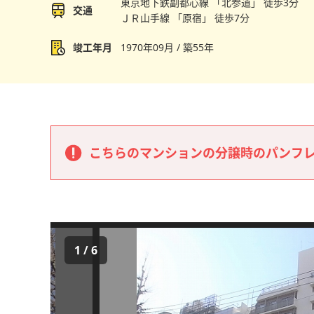
東京地下鉄副都心線 「北参道」 徒歩3分
交通
ＪＲ山手線 「原宿」 徒歩7分
竣工年月
1970年09月 / 築55年
こちらのマンションの分譲時のパンフ
1
/
6