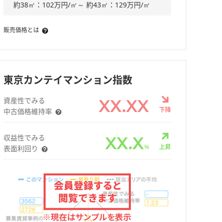
約38㎡：102万円/㎡～ 約43㎡：129万円/㎡
販売価格とは
東京カンテイマンション指数
資産性でみる
XX.XX
下降
中古価格維持率
収益性でみる
XX.X
%
上昇
表面利回り