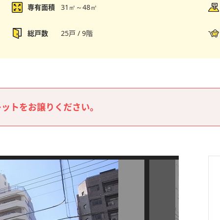
専有面積
31㎡～48㎡
総戸数
25戸 / 9階
レットをお譲りください。