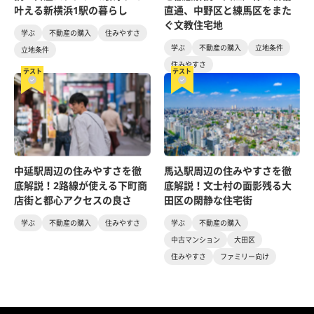
叶える新横浜1駅の暮らし
直通、中野区と練馬区をまた
ぐ文教住宅地
学ぶ
不動産の購入
住みやすさ
学ぶ
不動産の購入
立地条件
立地条件
住みやすさ
テスト
テスト
中延駅周辺の住みやすさを徹
馬込駅周辺の住みやすさを徹
底解説！2路線が使える下町商
底解説！文士村の面影残る大
店街と都心アクセスの良さ
田区の閑静な住宅街
学ぶ
不動産の購入
住みやすさ
学ぶ
不動産の購入
中古マンション
大田区
住みやすさ
ファミリー向け