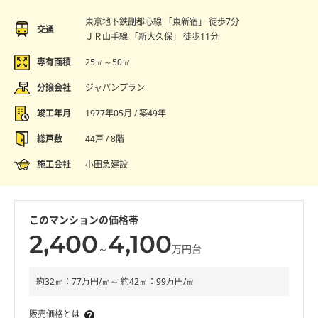
東京地下鉄副都心線 「東新宿」 徒歩7分
交通
ＪＲ山手線 「新大久保」 徒歩11分
専有面積
25㎡～50㎡
分譲会社
ジャパンプラン
竣工年月
1977年05月 / 築49年
総戸数
44戸 / 8階
施工会社
小田急建設
このマンションの価格帯
2,400
4,100
～
万円台
約32㎡：77万円/㎡～ 約42㎡：99万円/㎡
販売価格とは