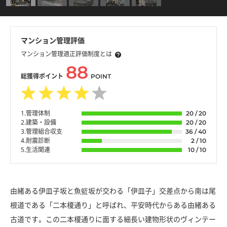
マンション管理評価
マンション管理適正評価制度とは
88
総獲得ポイント
POINT
1.管理体制
20 / 20
2.建築・設備
20 / 20
3.管理組合収支
36 / 40
4.耐震診断
2 / 10
5.生活関連
10 / 10
由緒ある伊皿子坂と魚籃坂が交わる「伊皿子」交差点から南は尾
根道である「二本榎通り」と呼ばれ、平安時代からある由緒ある
古道です。この二本榎通りに面する細長い建物形状のヴィンテー