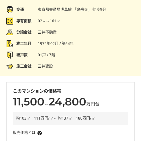
交通
東京都交通局浅草線 「泉岳寺」 徒歩5分
専有面積
92㎡～161㎡
分譲会社
三井不動産
竣工年月
1972年02月 / 築54年
総戸数
91戸 / 7階
施工会社
三井建設
このマンションの価格帯
11,500
24,800
～
万円台
約103㎡：111万円/㎡～ 約137㎡：180万円/㎡
販売価格とは