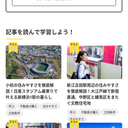
記事を読んで学習しよう！
テスト
テスト
小机の住みやすさを徹底解
新江古田駅周辺の住みやすさ
説！日産スタジアム最寄りで
を徹底解説！大江戸線で新宿
叶える新横浜1駅の暮らし
直通、中野区と練馬区をまた
ぐ文教住宅地
学ぶ
不動産の購入
住みやすさ
学ぶ
不動産の購入
立地条件
立地条件
住みやすさ
テスト
テスト