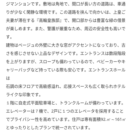
ジマンションです。敷地は角地で、間口が長い方の道路は、車通
りが少なく閑静な環境です。この道路を挟んで向かいは、上皇ご
夫妻が滞在する『高輪皇族邸』で、開口部からは豊富な緑の借景
が楽しめます。また、警護が厳重なため、周辺の安全性も高いで
す。
建物はベージュの外壁に大きな窓がアクセントになっており、古
さを感じさせない上品なデザインです。エントランスは数段階段
を上がりますが、スロープも備わっているので、ベビーカーやキ
ャリーバッグなど持っている際も安心です。エントランスホール
は
石調の床フロアで高級感溢れ、応接スペースも広く取られホテル
ライクな印象です。
１階に自走式平面駐車場と、トランクルームが備わっています。
エレベーターは７機で、2戸に１つのエレベータを採用すること
でプライバシー性を高めています。住戸は専有面積92.㎡～161㎡
とゆったりとしたプランで統一されています。