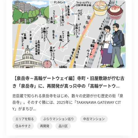
【泉岳寺～高輪ゲートウェイ編】寺町・旧屋敷跡が佇む古
き「泉岳寺」に、再開発が真っ只中の「高輪ゲートウ...
忠臣蔵で知られる泉岳寺をはじめ、数々の史跡が佇む歴史の街「泉
岳寺」。そのすぐ隣には、2025年に「TAKANAWA GATEWAY CIT
Y」がまちび...
エリアを知る
ぶらりマンション巡り
中古マンション
住みやすさ
再開発
品川区