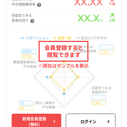
XX.XX
下降
中古価格維持率
XX.X
収益性でみる
%
上昇
表面利回り
新規会員登録
ログイン
（無料）