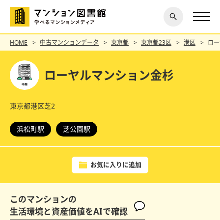
閉じ
探す
る
HOME
中古マンションデータ
東京都
東京都23区
港区
ロー
ローヤルマンション金杉
東京都港区芝2
浜松町駅
芝公園駅
お気に入りに追加
このマンションの
生活環境と資産価値をAIで確認