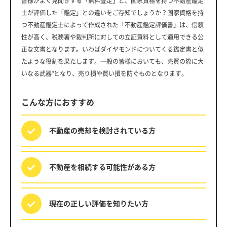
皆様がよく見聞きする「無料査定」と、国家資格を持つ不動産鑑定
士が評価した「鑑定」との違いをご存知でしょうか？国家資格を持
つ不動産鑑定士によって作成された「不動産鑑定評価書」は、信頼
性が高く、税務署や裁判所に対しての立証資料として適用できる公
正な文書となります。いわばダイヤモンドについてくる鑑定書と似
たような役割を果たします。一般の皆様においても、売買の際に大
いなる武器”となり、売り損や買い損を防ぐものとなります。
こんな方におすすめ
不動産の売却を
検討されている方
不動産を相続する
可能性がある方
現在の正しい評価を
知りたい方