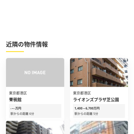
近隣の物件情報
東京都港区
東京都港区
菁莪館
ライオンズプラザ芝公園
-～-万円
1,400～6,700万円
駅からの距離 6分
駅からの距離 5分