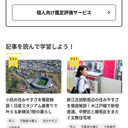
個人向け鑑定評価サービス
記事を読んで学習しよう！
テスト
テスト
小机の住みやすさを徹底解
新江古田駅周辺の住みやすさ
説！日産スタジアム最寄りで
を徹底解説！大江戸線で新宿
叶える新横浜1駅の暮らし
直通、中野区と練馬区をまた
ぐ文教住宅地
学ぶ
不動産の購入
住みやすさ
学ぶ
不動産の購入
立地条件
立地条件