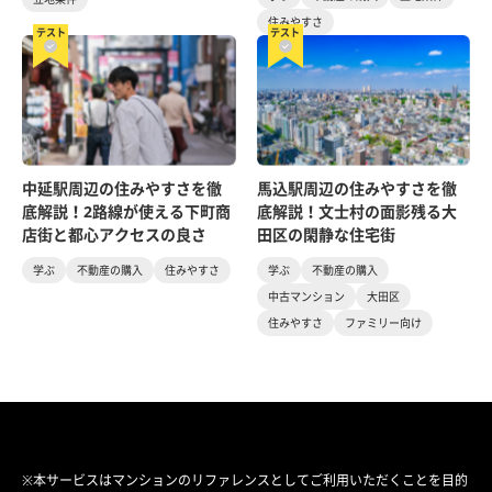
住みやすさ
テスト
テスト
中延駅周辺の住みやすさを徹
馬込駅周辺の住みやすさを徹
底解説！2路線が使える下町商
底解説！文士村の面影残る大
店街と都心アクセスの良さ
田区の閑静な住宅街
学ぶ
不動産の購入
住みやすさ
学ぶ
不動産の購入
中古マンション
大田区
住みやすさ
ファミリー向け
※本サービスはマンションのリファレンスとしてご利用いただくことを目的