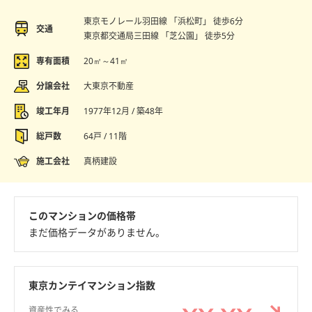
東京モノレール羽田線 「浜松町」 徒歩6分
交通
東京都交通局三田線 「芝公園」 徒歩5分
専有面積
20㎡～41㎡
分譲会社
大東京不動産
竣工年月
1977年12月 / 築48年
総戸数
64戸 / 11階
施工会社
真柄建設
このマンションの価格帯
まだ価格データがありません。
東京カンテイマンション指数
資産性でみる