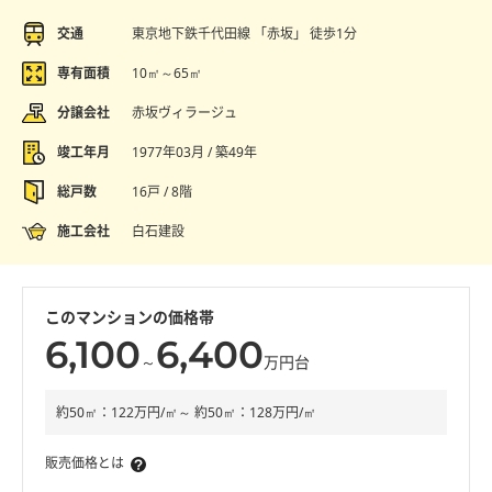
交通
東京地下鉄千代田線 「赤坂」 徒歩1分
専有面積
10㎡～65㎡
分譲会社
赤坂ヴィラージュ
竣工年月
1977年03月 / 築49年
総戸数
16戸 / 8階
施工会社
白石建設
このマンションの価格帯
6,100
6,400
～
万円台
約50㎡：122万円/㎡～ 約50㎡：128万円/㎡
販売価格とは