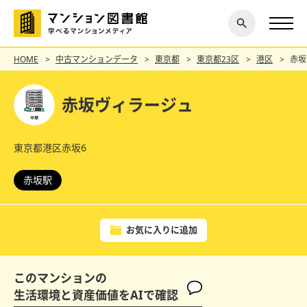
閉じ
探す
る
HOME
中古マンションデータ
東京都
東京都23区
港区
赤坂
赤坂ヴィラージュ
東京都港区赤坂6
赤坂駅
お気に入りに追加
このマンションの
生活環境と資産価値をAIで確認