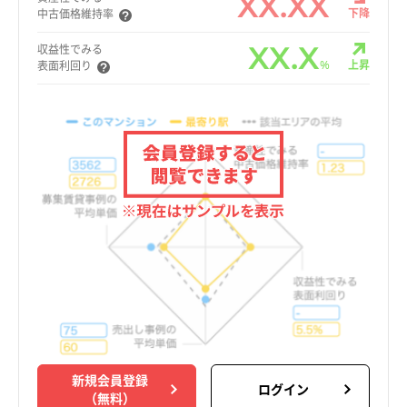
XX.XX
下降
中古価格維持率
XX.X
収益性でみる
%
上昇
表面利回り
新規会員登録
ログイン
（無料）