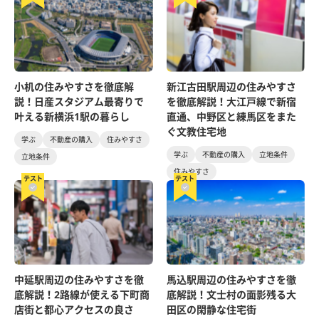
小机の住みやすさを徹底解
新江古田駅周辺の住みやすさ
説！日産スタジアム最寄りで
を徹底解説！大江戸線で新宿
叶える新横浜1駅の暮らし
直通、中野区と練馬区をまた
ぐ文教住宅地
学ぶ
不動産の購入
住みやすさ
学ぶ
不動産の購入
立地条件
立地条件
住みやすさ
テスト
テスト
中延駅周辺の住みやすさを徹
馬込駅周辺の住みやすさを徹
底解説！2路線が使える下町商
底解説！文士村の面影残る大
店街と都心アクセスの良さ
田区の閑静な住宅街