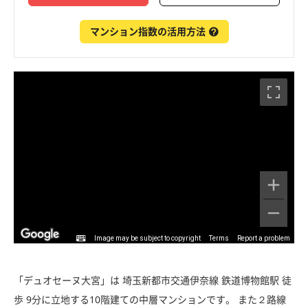
マンション指数の活用方法
Image may be subject to copyright
Terms
Report a problem
「デュオセーヌ大宮」は 埼玉新都市交通伊奈線 鉄道博物館駅 徒
歩 9分に立地する10階建ての中層マンションです。 また２路線