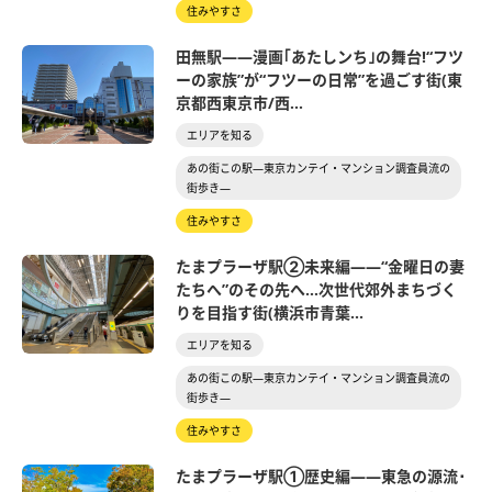
住みやすさ
田無駅――漫画｢あたしンち｣の舞台!“フツ
ーの家族”が“フツーの日常”を過ごす街(東
京都西東京市/西...
エリアを知る
あの街この駅―東京カンテイ・マンション調査員流の
街歩き―
住みやすさ
たまプラーザ駅②未来編――“金曜日の妻
たちへ”のその先へ…次世代郊外まちづく
りを目指す街(横浜市青葉...
エリアを知る
あの街この駅―東京カンテイ・マンション調査員流の
街歩き―
住みやすさ
たまプラーザ駅①歴史編――東急の源流･