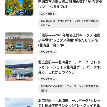
田園都市の集大成…“理想の郊外”が“金妻タ
ウン”になるまで(横...
エリアを知る
あの街この駅―東京カンテイ・マンション調査員流の
街歩き―
千歳駅――2023年地価上昇率トップ!道産
子半導体“ラピダス効果”がもたらす未来
(北海道千歳市/JR...
エリアを知る
北広島駅――北海道ボールパークFビレッ
ジと“レ・ジェイド北海道ボールパーク”に
見る、これからのマンシ...
エリアを知る
あの街この駅―東京カンテイ・マンション調査員流の
街歩き―
北広島駅――北海道ボールパークFビレッ
ジと球場直結マンション“レ・ジェイド北