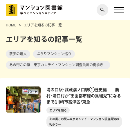
閉じ
探す
る
HOME
エリアを知るの記事一覧
エリアを知るの記事一覧
散歩の達人
ぶらりマンション巡り
あの街この駅―東京カンテイ・マンション調査員流の街歩き―
溝の口駅･武蔵溝ノ口駅①歴史編――農
村･溝口村が“田園都市線の異端児”になる
まで(川崎市高津区/東急...
エリアを知る
あの街この駅―東京カンテイ・マンション調査員流の
街歩き―