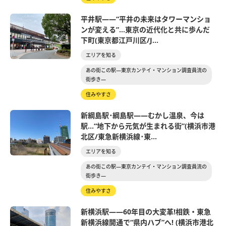
平井駅――“平井の未来はタワーマンショ
ンが変える”…東京の近代化と共に歩んだ
下町(東京都江戸川区/J...
エリアを知る
あの街この駅―東京カンテイ・マンション調査員流の
街歩き―
住みやすさ
新綱島駅･綱島駅――むかし温泉、今は
駅…“地下から元気が生まれる街”(横浜市港
北区/東急新横浜線･東...
エリアを知る
あの街この駅―東京カンテイ・マンション調査員流の
街歩き―
住みやすさ
新横浜駅――60年目の大変革!相鉄・東急
新横浜線開通で“県内ハブ”へ! (横浜市港北