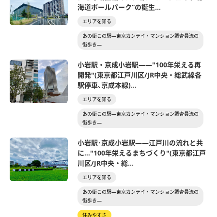
海道ボールパーク”の誕生...
エリアを知る
あの街この駅―東京カンテイ・マンション調査員流の
街歩き―
小岩駅・京成小岩駅――"100年栄える再
開発"(東京都江戸川区/JR中央・総武線各
駅停車､京成本線)...
エリアを知る
あの街この駅―東京カンテイ・マンション調査員流の
街歩き―
小岩駅･京成小岩駅――江戸川の流れと共
に…"100年栄えるまちづくり"(東京都江戸
川区/JR中央・総...
エリアを知る
あの街この駅―東京カンテイ・マンション調査員流の
街歩き―
住みやすさ