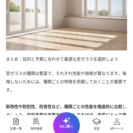
まとめ：目的と予算に合わせて最適な窓ガラスを選択しよう
窓ガラスの種類は豊富で、それぞれ性能や価格が異なります。後
悔しないためには、種類ごとの特徴を把握しておくことが重要で
す。
断熱性や防犯性、防音性など、種類ごとの性能を徹底的に比較
し
ましょう。
目的予算や予算を明確にしておけば、自宅にとって最
適な窓ガラスを選択
できます。
AIに聞く
記事一覧
物件検索
学習
MYページ