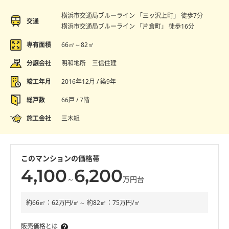
横浜市交通局ブルーライン 「三ッ沢上町」 徒歩7分
交通
横浜市交通局ブルーライン 「片倉町」 徒歩16分
専有面積
66㎡～82㎡
分譲会社
明和地所 三信住建
竣工年月
2016年12月 / 築9年
総戸数
66戸 / 7階
施工会社
三木組
このマンションの価格帯
4,100
6,200
～
万円台
約66㎡：62万円/㎡～ 約82㎡：75万円/㎡
販売価格とは