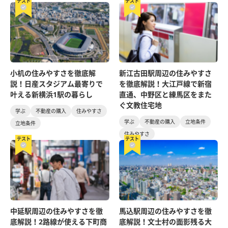
テスト
テスト
小机の住みやすさを徹底解
新江古田駅周辺の住みやすさ
説！日産スタジアム最寄りで
を徹底解説！大江戸線で新宿
叶える新横浜1駅の暮らし
直通、中野区と練馬区をまた
ぐ文教住宅地
学ぶ
不動産の購入
住みやすさ
学ぶ
不動産の購入
立地条件
立地条件
住みやすさ
テスト
テスト
中延駅周辺の住みやすさを徹
馬込駅周辺の住みやすさを徹
底解説！2路線が使える下町商
底解説！文士村の面影残る大