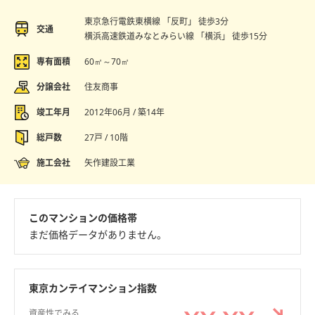
東京急行電鉄東横線 「反町」 徒歩3分
交通
横浜高速鉄道みなとみらい線 「横浜」 徒歩15分
専有面積
60㎡～70㎡
分譲会社
住友商事
竣工年月
2012年06月 / 築14年
総戸数
27戸 / 10階
施工会社
矢作建設工業
このマンションの価格帯
まだ価格データがありません。
東京カンテイマンション指数
資産性でみる