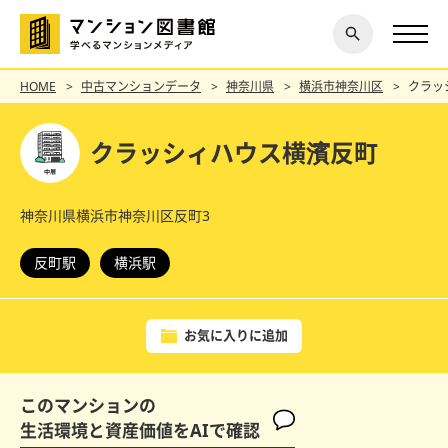
閉じ
探す
る
HOME
中古マンションデータ
神奈川県
横浜市神奈川区
クラッ
クラッシィハウス横濱反町
神奈川県横浜市神奈川区反町3
反町駅
横浜駅
お気に入りに追加
このマンションの
生活環境と資産価値をAIで確認