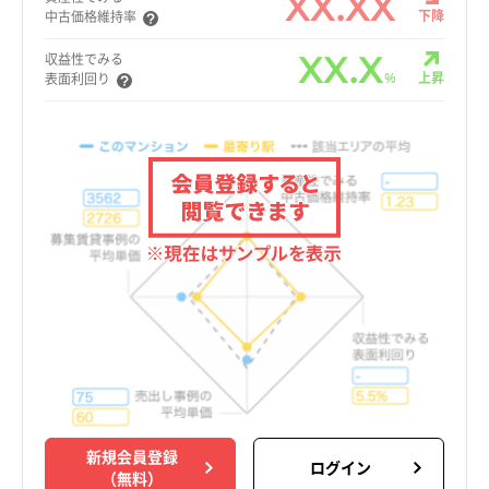
XX.XX
下降
中古価格維持率
XX.X
収益性でみる
%
上昇
表面利回り
新規会員登録
ログイン
（無料）