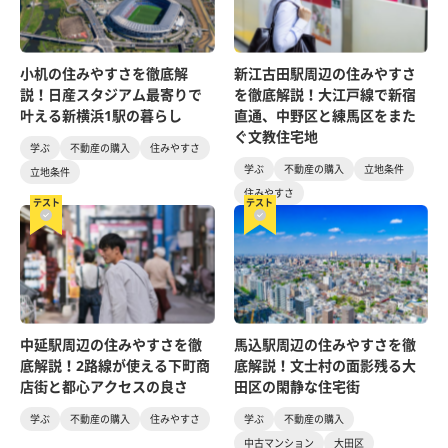
小机の住みやすさを徹底解
新江古田駅周辺の住みやすさ
説！日産スタジアム最寄りで
を徹底解説！大江戸線で新宿
叶える新横浜1駅の暮らし
直通、中野区と練馬区をまた
ぐ文教住宅地
学ぶ
不動産の購入
住みやすさ
学ぶ
不動産の購入
立地条件
立地条件
住みやすさ
テスト
テスト
中延駅周辺の住みやすさを徹
馬込駅周辺の住みやすさを徹
底解説！2路線が使える下町商
底解説！文士村の面影残る大
店街と都心アクセスの良さ
田区の閑静な住宅街
学ぶ
不動産の購入
住みやすさ
学ぶ
不動産の購入
中古マンション
大田区