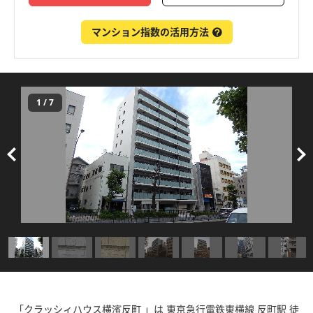
マンション指数の活用方法
1
/
7
「クラッシィハウス横濱反町 」は 東京急行電鉄東横線 反町駅 徒