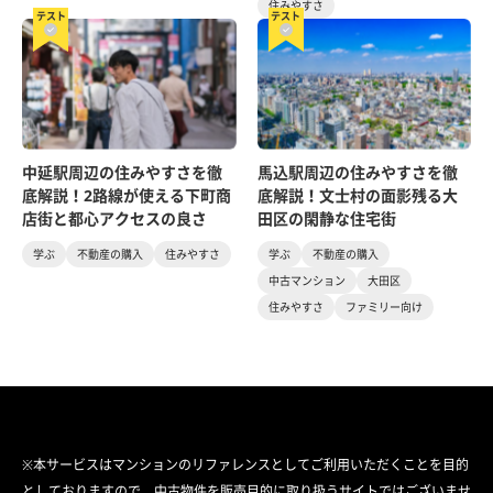
住みやすさ
テスト
テスト
中延駅周辺の住みやすさを徹
馬込駅周辺の住みやすさを徹
底解説！2路線が使える下町商
底解説！文士村の面影残る大
店街と都心アクセスの良さ
田区の閑静な住宅街
学ぶ
不動産の購入
住みやすさ
学ぶ
不動産の購入
中古マンション
大田区
住みやすさ
ファミリー向け
※本サービスはマンションのリファレンスとしてご利用いただくことを目的
としておりますので、中古物件を販売目的に取り扱うサイトではございませ