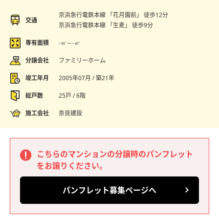
京浜急行電鉄本線 「花月園前」 徒歩12分
交通
京浜急行電鉄本線 「生麦」 徒歩9分
専有面積
-㎡～-㎡
分譲会社
ファミリーホーム
竣工年月
2005年07月 / 築21年
総戸数
25戸 / 6階
施工会社
奈良建設
こちらのマンションの分譲時のパンフレット
をお譲りください。
パンフレット募集ページへ