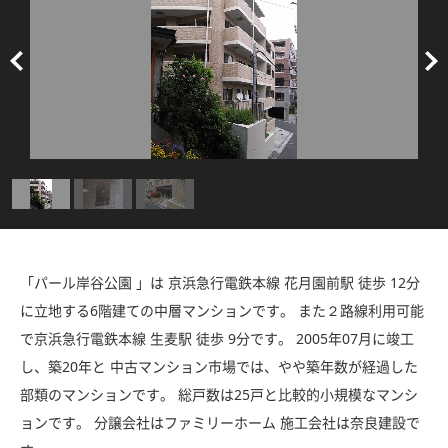
「パール岸谷公園 」は 京浜急行電鉄本線 花月園前駅 徒歩 12分
に立地する6階建ての中層マンションです。 また２路線利用可能
で京浜急行電鉄本線 生麦駅 徒歩 9分です。 2005年07月に竣工
し、築20年と 中古マンション市場では、やや築年数が経過した
部類のマンションです。 総戸数は25戸と比較的小規模なマンシ
ョンです。 分譲会社はファミリーホーム 施工会社は奈良建設で