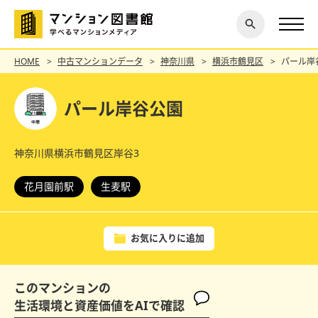
閉じ
探す
る
HOME
中古マンションデータ
神奈川県
横浜市鶴見区
パール岸
パール岸谷公園
神奈川県横浜市鶴見区岸谷3
花月園前駅
生麦駅
お気に入りに追加
このマンションの
生活環境と資産価値をAIで確認