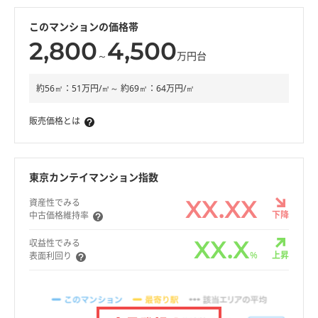
このマンションの価格帯
2,800
4,500
～
万円台
約56㎡：51万円/㎡～ 約69㎡：64万円/㎡
販売価格とは
東京カンテイマンション指数
XX.XX
資産性でみる
下降
中古価格維持率
XX.X
収益性でみる
%
上昇
表面利回り