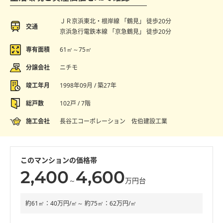
ＪＲ京浜東北・根岸線 「鶴見」 徒歩20分
交通
京浜急行電鉄本線 「京急鶴見」 徒歩20分
専有面積
61㎡～75㎡
分譲会社
ニチモ
竣工年月
1998年09月 / 築27年
総戸数
102戸 / 7階
施工会社
長谷工コーポレーション 佐伯建設工業
このマンションの価格帯
2,400
4,600
～
万円台
約61㎡：40万円/㎡～ 約75㎡：62万円/㎡