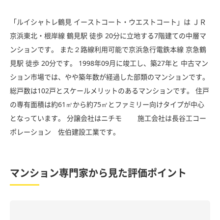
「ルイシャトレ鶴見 イーストコート・ウエストコート」は ＪＲ
京浜東北・根岸線 鶴見駅 徒歩 20分に立地する7階建ての中層マ
ンションです。 また２路線利用可能で京浜急行電鉄本線 京急鶴
見駅 徒歩 20分です。 1998年09月に竣工し、築27年と 中古マン
ション市場では、やや築年数が経過した部類のマンションです。
総戸数は102戸とスケールメリットのあるマンションです。 住戸
の専有面積は約61㎡から約75㎡とファミリー向けタイプが中心
となっています。 分譲会社はニチモ 施工会社は長谷工コー
ポレーション 佐伯建設工業です。
マンション専門家から見た評価ポイント