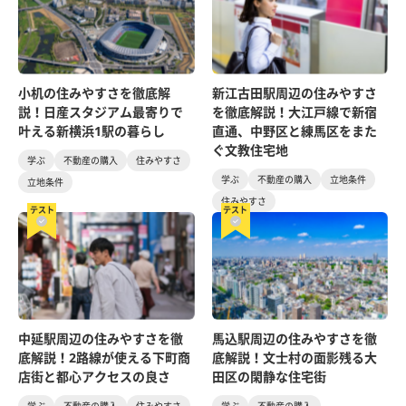
小机の住みやすさを徹底解
新江古田駅周辺の住みやすさ
説！日産スタジアム最寄りで
を徹底解説！大江戸線で新宿
叶える新横浜1駅の暮らし
直通、中野区と練馬区をまた
ぐ文教住宅地
学ぶ
不動産の購入
住みやすさ
学ぶ
不動産の購入
立地条件
立地条件
住みやすさ
テスト
テスト
中延駅周辺の住みやすさを徹
馬込駅周辺の住みやすさを徹
底解説！2路線が使える下町商
底解説！文士村の面影残る大
店街と都心アクセスの良さ
田区の閑静な住宅街
学ぶ
不動産の購入
住みやすさ
学ぶ
不動産の購入