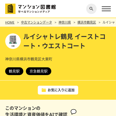
閉じ
探す
る
HOME
中古マンションデータ
神奈川県
横浜市鶴見区
ルイシャ
ルイシャトレ鶴見 イーストコ
ート・ウエストコート
神奈川県横浜市鶴見区大東町
鶴見駅
京急鶴見駅
お気に入りに追加
このマンションの
生活環境と資産価値をAIで確認