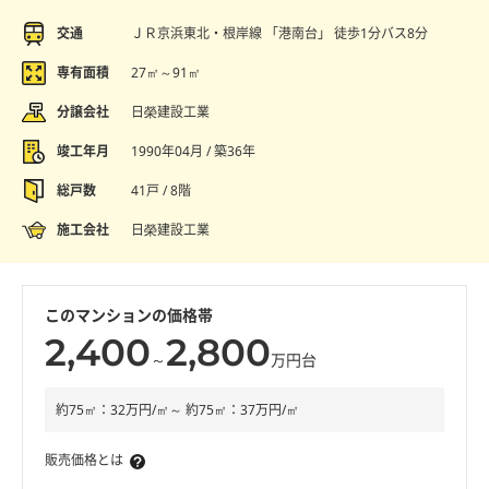
交通
ＪＲ京浜東北・根岸線 「港南台」 徒歩1分バス8分
専有面積
27㎡～91㎡
分譲会社
日榮建設工業
竣工年月
1990年04月 / 築36年
総戸数
41戸 / 8階
施工会社
日榮建設工業
このマンションの価格帯
2,400
2,800
～
万円台
約75㎡：32万円/㎡～ 約75㎡：37万円/㎡
販売価格とは