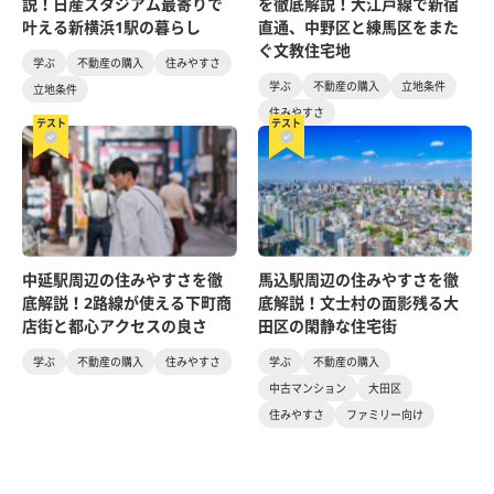
説！日産スタジアム最寄りで
を徹底解説！大江戸線で新宿
叶える新横浜1駅の暮らし
直通、中野区と練馬区をまた
ぐ文教住宅地
学ぶ
不動産の購入
住みやすさ
学ぶ
不動産の購入
立地条件
立地条件
住みやすさ
テスト
テスト
中延駅周辺の住みやすさを徹
馬込駅周辺の住みやすさを徹
底解説！2路線が使える下町商
底解説！文士村の面影残る大
店街と都心アクセスの良さ
田区の閑静な住宅街
学ぶ
不動産の購入
住みやすさ
学ぶ
不動産の購入
中古マンション
大田区
住みやすさ
ファミリー向け