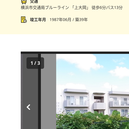
交通
横浜市交通局ブルーライン 「上大岡」 徒歩6分バス13分
竣工年月
1987年06月 / 築39年
1
/
3