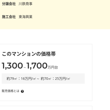
分譲会社
川鉄商事
施工会社
東海興業
このマンションの価格帯
1,300
1,700
～
万円台
約79㎡：16万円/㎡～ 約70㎡：25万円/㎡
販売価格とは