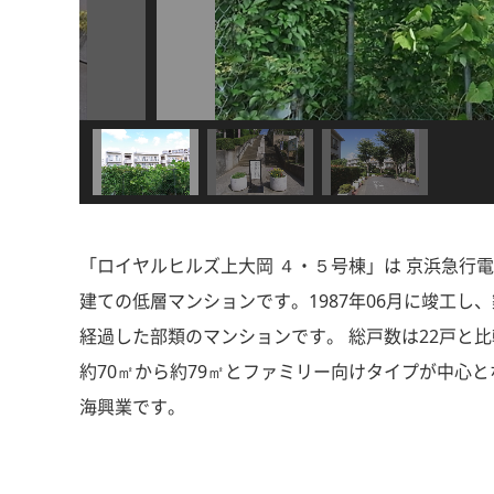
「ロイヤルヒルズ上大岡 ４・５号棟」は 京浜急行電鉄本
建ての低層マンションです。1987年06月に竣工し
経過した部類のマンションです。 総戸数は22戸と
約70㎡から約79㎡とファミリー向けタイプが中心と
海興業です。