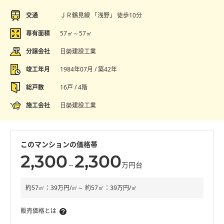
交通
ＪＲ鶴見線 「浅野」 徒歩10分
専有面積
57㎡～57㎡
分譲会社
日榮建設工業
竣工年月
1984年07月 / 築42年
総戸数
16戸 / 4階
施工会社
日榮建設工業
このマンションの価格帯
2,300
2,300
～
万円台
約57㎡：39万円/㎡～ 約57㎡：39万円/㎡
販売価格とは