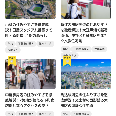
小机の住みやすさを徹底解
新江古田駅周辺の住みやすさ
説！日産スタジアム最寄りで
を徹底解説！大江戸線で新宿
叶える新横浜1駅の暮らし
直通、中野区と練馬区をまた
ぐ文教住宅地
学ぶ
不動産の購入
住みやすさ
学ぶ
不動産の購入
立地条件
立地条件
住みやすさ
テスト
テスト
中延駅周辺の住みやすさを徹
馬込駅周辺の住みやすさを徹
底解説！2路線が使える下町商
底解説！文士村の面影残る大
店街と都心アクセスの良さ
田区の閑静な住宅街
学ぶ
不動産の購入
住みやすさ
学ぶ
不動産の購入