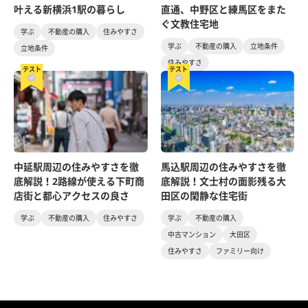
叶える新横浜1駅の暮らし
直通、中野区と練馬区をまた
ぐ文教住宅地
学ぶ
不動産の購入
住みやすさ
学ぶ
不動産の購入
立地条件
立地条件
住みやすさ
テスト
テスト
中延駅周辺の住みやすさを徹
馬込駅周辺の住みやすさを徹
底解説！2路線が使える下町商
底解説！文士村の面影残る大
店街と都心アクセスの良さ
田区の閑静な住宅街
学ぶ
不動産の購入
住みやすさ
学ぶ
不動産の購入
中古マンション
大田区
住みやすさ
ファミリー向け