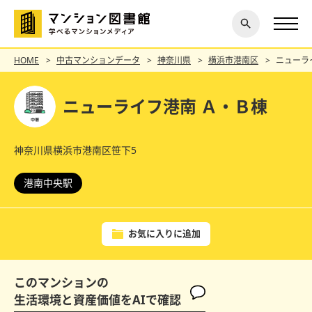
閉じ
探す
る
HOME
中古マンションデータ
神奈川県
横浜市港南区
ニューラ
ニューライフ港南 Ａ・Ｂ棟
神奈川県横浜市港南区笹下5
港南中央駅
お気に入りに追加
このマンションの
生活環境と資産価値をAIで確認