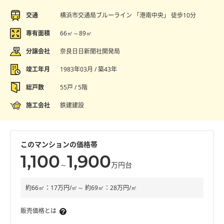
交通
横浜市交通局ブルーライン 「港南中央」 徒歩10分
専有面積
66㎡～89㎡
分譲会社
奈良日日新聞社開発局
竣工年月
1983年03月 / 築43年
総戸数
55戸 / 5階
施工会社
鉄建建設
このマンションの価格帯
1,100
1,900
～
万円台
約66㎡：17万円/㎡～ 約69㎡：28万円/㎡
販売価格とは