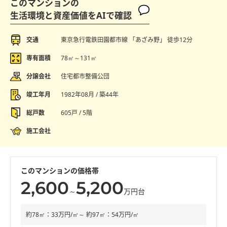
このマンションの
生活環境と資産価値をAIで確認
交通
東京急行電鉄田園都市線 「あざみ野」 徒歩12分
専有面積
78㎡～131㎡
分譲会社
住宅都市整備公団
竣工年月
1982年08月 / 築44年
総戸数
605戸 / 5階
施工会社
このマンションの価格帯
2,600
5,200
～
万円台
約78㎡：33万円/㎡～ 約97㎡：54万円/㎡