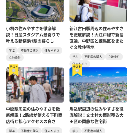
小机の住みやすさを徹底解
新江古田駅周辺の住みやすさ
説！日産スタジアム最寄りで
を徹底解説！大江戸線で新宿
叶える新横浜1駅の暮らし
直通、中野区と練馬区をまた
ぐ文教住宅地
学ぶ
不動産の購入
住みやすさ
学ぶ
不動産の購入
立地条件
立地条件
住みやすさ
テスト
テスト
中延駅周辺の住みやすさを徹
馬込駅周辺の住みやすさを徹
底解説！2路線が使える下町商
底解説！文士村の面影残る大
店街と都心アクセスの良さ
田区の閑静な住宅街
学ぶ
不動産の購入
住みやすさ
学ぶ
不動産の購入