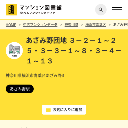
閉じ
探す
る
HOME
中古マンションデータ
神奈川県
横浜市青葉区
あざみ野
あざみ野団地 ３－２－１～２
５・３－３－１～８・３－４－
１～１３
神奈川県横浜市青葉区あざみ野3
あざみ野駅
お気に入りに追加