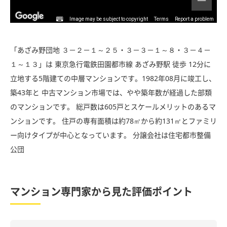
Image may be subject to copyright
Terms
Report a problem
「あざみ野団地 ３－２－１～２５・３－３－１～８・３－４－
１～１３」は 東京急行電鉄田園都市線 あざみ野駅 徒歩 12分に
立地する5階建ての中層マンションです。1982年08月に竣工し、
築43年と 中古マンション市場では、やや築年数が経過した部類
のマンションです。 総戸数は605戸とスケールメリットのあるマ
ンションです。 住戸の専有面積は約78㎡から約131㎡とファミリ
ー向けタイプが中心となっています。 分譲会社は住宅都市整備
公団
マンション専門家から見た評価ポイント