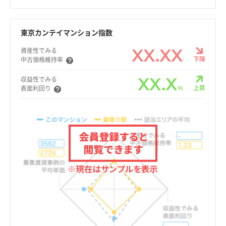
東京カンテイマンション指数
XX.XX
資産性でみる
下降
中古価格維持率
XX.X
収益性でみる
%
上昇
表面利回り