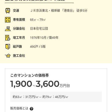
交通
ＪＲ京浜東北・根岸線 「港南台」 徒歩5分
専有面積
66㎡～79㎡
分譲会社
日本住宅公団
竣工年月
1976年10月 / 築49年
総戸数
490戸 / 5階
施工会社
このマンションの価格帯
1,900
3,600
～
万円台
約63㎡：31万円/㎡～ 約79㎡：46万円/㎡
販売価格とは