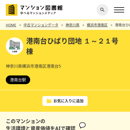
閉じ
探す
る
HOME
中古マンションデータ
神奈川県
横浜市港南区
港南台ひ
港南台ひばり団地 １～２１号
棟
神奈川県横浜市港南区港南台5
港南台駅
お気に入りに追加
このマンションの
生活環境と資産価値をAIで確認