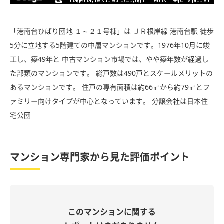
Image may be subject to copyright
Terms
Report a problem
「港南台ひばり団地 １～２１号棟」は ＪＲ根岸線 港南台駅 徒歩
5分に立地する5階建ての中層マンションです。1976年10月に竣
工し、築49年と 中古マンション市場では、やや築年数が経過し
た部類のマンションです。 総戸数は490戸とスケールメリットの
あるマンションです。 住戸の専有面積は約66㎡から約79㎡とフ
ァミリー向けタイプが中心となっています。 分譲会社は日本住
宅公団
マンション専門家から見た評価ポイント
このマンションに関する