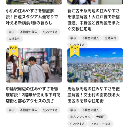
小机の住みやすさを徹底解
新江古田駅周辺の住みやすさ
説！日産スタジアム最寄りで
を徹底解説！大江戸線で新宿
叶える新横浜1駅の暮らし
直通、中野区と練馬区をまた
ぐ文教住宅地
学ぶ
不動産の購入
住みやすさ
学ぶ
不動産の購入
立地条件
立地条件
住みやすさ
テスト
テスト
中延駅周辺の住みやすさを徹
馬込駅周辺の住みやすさを徹
底解説！2路線が使える下町商
底解説！文士村の面影残る大
店街と都心アクセスの良さ
田区の閑静な住宅街
学ぶ
不動産の購入
住みやすさ
学ぶ
不動産の購入
中古マンション
大田区
住みやすさ
ファミリー向け