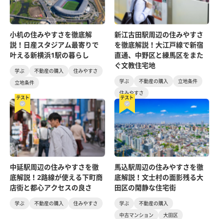
小机の住みやすさを徹底解
新江古田駅周辺の住みやすさ
説！日産スタジアム最寄りで
を徹底解説！大江戸線で新宿
叶える新横浜1駅の暮らし
直通、中野区と練馬区をまた
ぐ文教住宅地
学ぶ
不動産の購入
住みやすさ
学ぶ
不動産の購入
立地条件
立地条件
住みやすさ
テスト
テスト
中延駅周辺の住みやすさを徹
馬込駅周辺の住みやすさを徹
底解説！2路線が使える下町商
底解説！文士村の面影残る大
店街と都心アクセスの良さ
田区の閑静な住宅街
学ぶ
不動産の購入
住みやすさ
学ぶ
不動産の購入
中古マンション
大田区