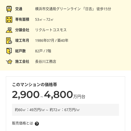
交通
横浜市交通局グリーンライン 「日吉」 徒歩15分
専有面積
53㎡～72㎡
分譲会社
リクルートコスモス
竣工年月
1986年07月 / 築40年
総戸数
82戸 / 7階
施工会社
長谷川工務店
このマンションの価格帯
2,900
4,800
～
万円台
約60㎡：49万円/㎡～ 約72㎡：67万円/㎡
販売価格とは