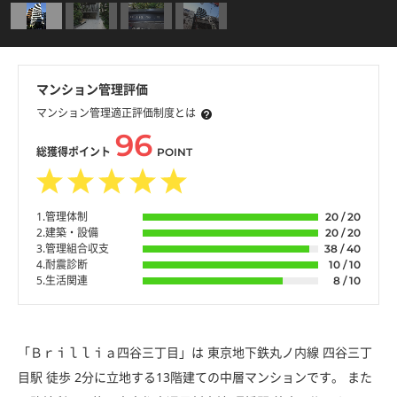
マンション管理評価
マンション管理適正評価制度とは
96
総獲得ポイント
POINT
1.管理体制
20 / 20
2.建築・設備
20 / 20
3.管理組合収支
38 / 40
4.耐震診断
10 / 10
5.生活関連
8 / 10
「Ｂｒｉｌｌｉａ四谷三丁目」は 東京地下鉄丸ノ内線 四谷三丁
目駅 徒歩 2分に立地する13階建ての中層マンションです。 また