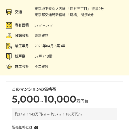
東京地下鉄丸ノ内線 「四谷三丁目」 徒歩2分
交通
東京都交通局新宿線 「曙橋」 徒歩6分
専有面積
37㎡～57㎡
分譲会社
東京建物
竣工年月
2023年04月 / 築3年
総戸数
57戸 / 13階
施工会社
不二建設
このマンションの価格帯
5,000
10,000
～
万円台
約37㎡：143万円/㎡～ 約57㎡：186万円/㎡
販売価格とは