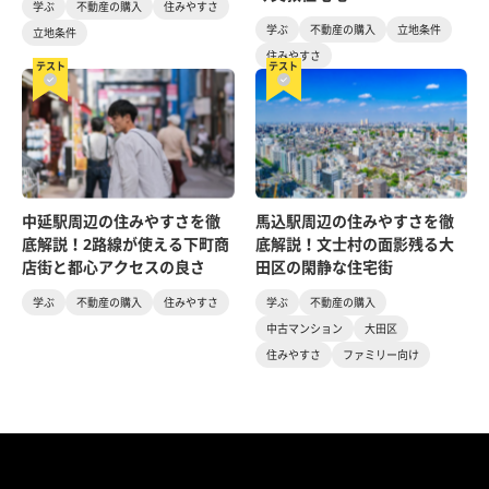
学ぶ
不動産の購入
住みやすさ
学ぶ
不動産の購入
立地条件
立地条件
住みやすさ
テスト
テスト
中延駅周辺の住みやすさを徹
馬込駅周辺の住みやすさを徹
底解説！2路線が使える下町商
底解説！文士村の面影残る大
店街と都心アクセスの良さ
田区の閑静な住宅街
学ぶ
不動産の購入
住みやすさ
学ぶ
不動産の購入
中古マンション
大田区
住みやすさ
ファミリー向け