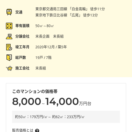
東京都交通局三田線 「白金高輪」 徒歩11分
交通
東京地下鉄日比谷線 「広尾」 徒歩13分
専有面積
50㎡～80㎡
分譲会社
末長企画 末長組
竣工年月
2020年12月 / 築5年
総戸数
19戸 / 7階
施工会社
末長組
このマンションの価格帯
8,000
14,000
～
万円台
約50㎡：179万円/㎡～ 約62㎡：233万円/㎡
販売価格とは