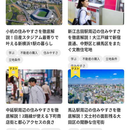
小机の住みやすさを徹底解
新江古田駅周辺の住みやすさ
説！日産スタジアム最寄りで
を徹底解説！大江戸線で新宿
叶える新横浜1駅の暮らし
直通、中野区と練馬区をまた
ぐ文教住宅地
学ぶ
不動産の購入
住みやすさ
学ぶ
不動産の購入
立地条件
立地条件
住みやすさ
テスト
テスト
中延駅周辺の住みやすさを徹
馬込駅周辺の住みやすさを徹
底解説！2路線が使える下町商
底解説！文士村の面影残る大
店街と都心アクセスの良さ
田区の閑静な住宅街