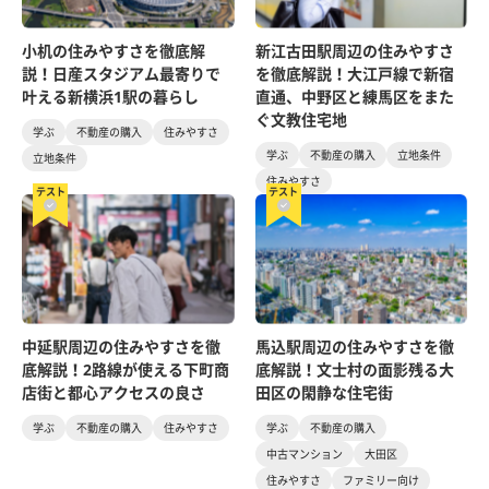
小机の住みやすさを徹底解
新江古田駅周辺の住みやすさ
説！日産スタジアム最寄りで
を徹底解説！大江戸線で新宿
叶える新横浜1駅の暮らし
直通、中野区と練馬区をまた
ぐ文教住宅地
学ぶ
不動産の購入
住みやすさ
学ぶ
不動産の購入
立地条件
立地条件
住みやすさ
テスト
テスト
中延駅周辺の住みやすさを徹
馬込駅周辺の住みやすさを徹
底解説！2路線が使える下町商
底解説！文士村の面影残る大
店街と都心アクセスの良さ
田区の閑静な住宅街
学ぶ
不動産の購入
住みやすさ
学ぶ
不動産の購入
中古マンション
大田区
住みやすさ
ファミリー向け