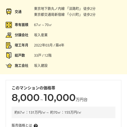
東京地下鉄丸ノ内線 「淡路町」 徒歩2分
交通
東京都交通局新宿線 「小川町」 徒歩2分
専有面積
67㎡～70㎡
分譲会社
坂入産業
竣工年月
2022年03月 / 築4年
総戸数
33戸 / 12階
施工会社
坂入建設
このマンションの価格帯
8,000
10,000
～
万円台
約67㎡：131万円/㎡～ 約70㎡：155万円/㎡
販売価格とは