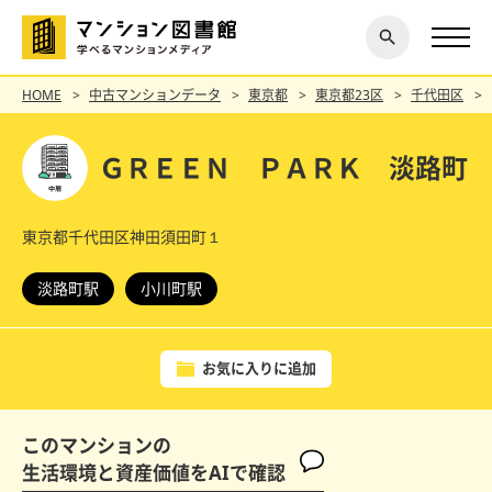
閉じ
探す
る
HOME
中古マンションデータ
東京都
東京都23区
千代田区
ＧＲＥＥＮ ＰＡＲＫ 淡路町
東京都千代田区神田須田町１
淡路町駅
小川町駅
お気に入りに追加
このマンションの
生活環境と資産価値をAIで確認