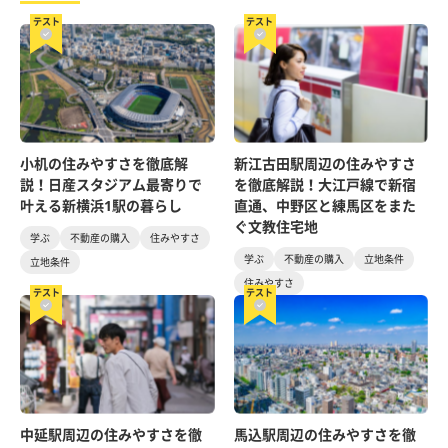
テスト
テスト
小机の住みやすさを徹底解
新江古田駅周辺の住みやすさ
説！日産スタジアム最寄りで
を徹底解説！大江戸線で新宿
叶える新横浜1駅の暮らし
直通、中野区と練馬区をまた
ぐ文教住宅地
学ぶ
不動産の購入
住みやすさ
学ぶ
不動産の購入
立地条件
立地条件
住みやすさ
テスト
テスト
中延駅周辺の住みやすさを徹
馬込駅周辺の住みやすさを徹