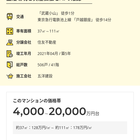
「武蔵小山」 徒歩1分
交通
東京急行電鉄池上線 「戸越銀座」 徒歩14分
専有面積
37㎡～111㎡
分譲会社
住友不動産
竣工年月
2021年04月 / 築5年
総戸数
506戸 / 41階
施工会社
五洋建設
このマンションの価格帯
4,000
20,000
～
万円台
約37㎡：128万円/㎡～ 約111㎡：178万円/㎡