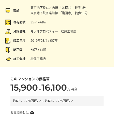
東京地下鉄丸ノ内線 「茗荷谷」 徒歩3分
交通
東京地下鉄有楽町線 「護国寺」 徒歩10分
専有面積
35㎡～68㎡
分譲会社
マツオプロパティー 松尾工務店
竣工年月
2019年03月 / 築7年
総戸数
65戸 / 14階
施工会社
松尾工務店
このマンションの価格帯
15,900
16,100
～
万円台
約60㎡：266万円/㎡～ 約60㎡：269万円/㎡
販売価格とは