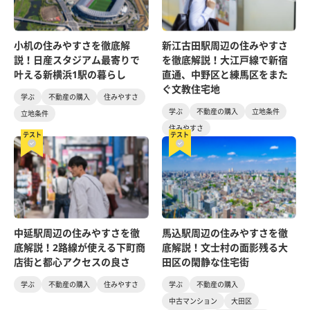
小机の住みやすさを徹底解
新江古田駅周辺の住みやすさ
説！日産スタジアム最寄りで
を徹底解説！大江戸線で新宿
叶える新横浜1駅の暮らし
直通、中野区と練馬区をまた
ぐ文教住宅地
学ぶ
不動産の購入
住みやすさ
学ぶ
不動産の購入
立地条件
立地条件
住みやすさ
テスト
テスト
中延駅周辺の住みやすさを徹
馬込駅周辺の住みやすさを徹
底解説！2路線が使える下町商
底解説！文士村の面影残る大
店街と都心アクセスの良さ
田区の閑静な住宅街
学ぶ
不動産の購入
住みやすさ
学ぶ
不動産の購入
中古マンション
大田区