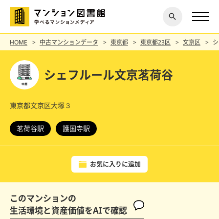
閉じ
探す
る
HOME
中古マンションデータ
東京都
東京都23区
文京区
シ
シェフルール文京茗荷谷
東京都文京区大塚３
茗荷谷駅
護国寺駅
お気に入りに追加
このマンションの
生活環境と資産価値をAIで確認