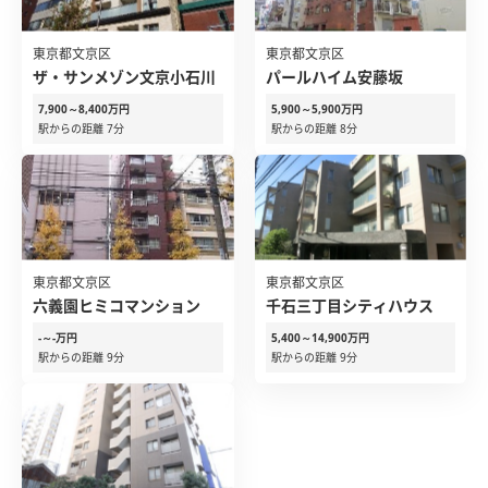
東京都文京区
東京都文京区
ザ・サンメゾン文京小石川
パールハイム安藤坂
7,900～8,400万円
5,900～5,900万円
駅からの距離 7分
駅からの距離 8分
東京都文京区
東京都文京区
六義園ヒミコマンション
千石三丁目シティハウス
-～-万円
5,400～14,900万円
駅からの距離 9分
駅からの距離 9分