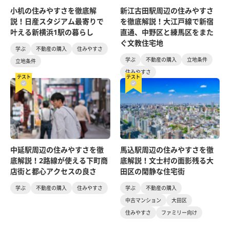
小机の住みやすさを徹底解
新江古田駅周辺の住みやすさ
説！日産スタジアム最寄りで
を徹底解説！大江戸線で新宿
叶える新横浜1駅の暮らし
直通、中野区と練馬区をまた
ぐ文教住宅地
学ぶ
不動産の購入
住みやすさ
学ぶ
不動産の購入
立地条件
立地条件
住みやすさ
テスト
テスト
中延駅周辺の住みやすさを徹
馬込駅周辺の住みやすさを徹
底解説！2路線が使える下町商
底解説！文士村の面影残る大
店街と都心アクセスの良さ
田区の閑静な住宅街
学ぶ
不動産の購入
住みやすさ
学ぶ
不動産の購入
中古マンション
大田区
住みやすさ
ファミリー向け