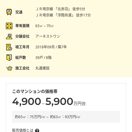
ＪＲ埼京線 「北赤羽」 徒歩5分
交通
ＪＲ埼京線 「浮間舟渡」 徒歩17分
専有面積
63㎡～70㎡
分譲会社
アーネストワン
竣工年月
2018年09月 / 築7年
総戸数
39戸 / 8階
施工会社
丸運建設
このマンションの価格帯
4,900
5,900
～
万円台
約65㎡：75万円/㎡～ 約63㎡：93万円/㎡
販売価格とは