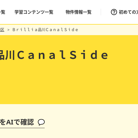
一覧
学習コンテンツ一覧
物件情報一覧
初めての
川区
Ｂｒｉｌｌｉａ品川ＣａｎａｌＳｉｄｅ
品川ＣａｎａｌＳｉｄｅ
をAIで確認