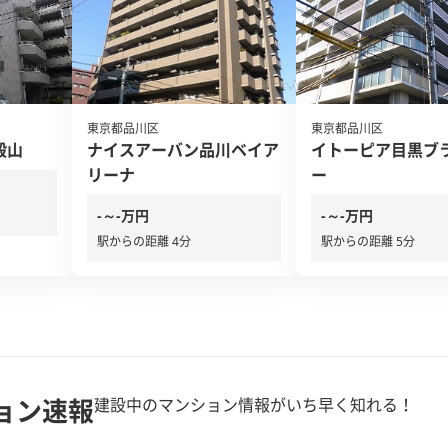
東京都品川区
東京都品川区
殿山
ナイスアーバン品川ベイア
イトーピア目黒ブ
リーナ
ー
-～-万円
-～-万円
駅からの距離 4分
駅からの距離 5分
ョン速報
建設中のマンション情報がいち早く知れる！