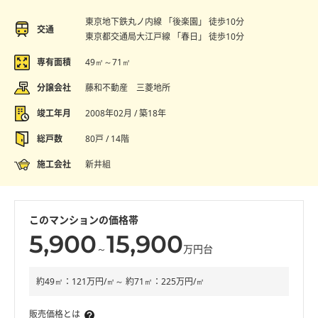
東京地下鉄丸ノ内線 「後楽園」 徒歩10分
交通
東京都交通局大江戸線 「春日」 徒歩10分
専有面積
49㎡～71㎡
分譲会社
藤和不動産 三菱地所
竣工年月
2008年02月 / 築18年
総戸数
80戸 / 14階
施工会社
新井組
このマンションの価格帯
5,900
15,900
～
万円台
約49㎡：121万円/㎡～ 約71㎡：225万円/㎡
販売価格とは