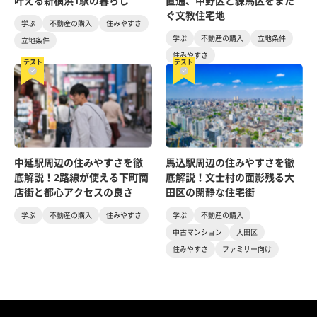
叶える新横浜1駅の暮らし
直通、中野区と練馬区をまた
ぐ文教住宅地
学ぶ
不動産の購入
住みやすさ
学ぶ
不動産の購入
立地条件
立地条件
住みやすさ
テスト
テスト
中延駅周辺の住みやすさを徹
馬込駅周辺の住みやすさを徹
底解説！2路線が使える下町商
底解説！文士村の面影残る大
店街と都心アクセスの良さ
田区の閑静な住宅街
学ぶ
不動産の購入
住みやすさ
学ぶ
不動産の購入
中古マンション
大田区
住みやすさ
ファミリー向け