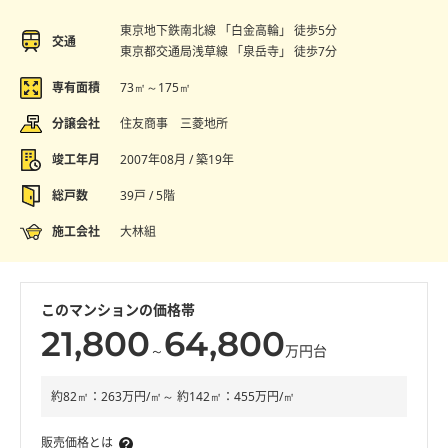
東京地下鉄南北線 「白金高輪」 徒歩5分
交通
東京都交通局浅草線 「泉岳寺」 徒歩7分
専有面積
73㎡～175㎡
分譲会社
住友商事 三菱地所
竣工年月
2007年08月 / 築19年
総戸数
39戸 / 5階
施工会社
大林組
このマンションの価格帯
21,800
64,800
～
万円台
約82㎡：263万円/㎡～ 約142㎡：455万円/㎡
販売価格とは