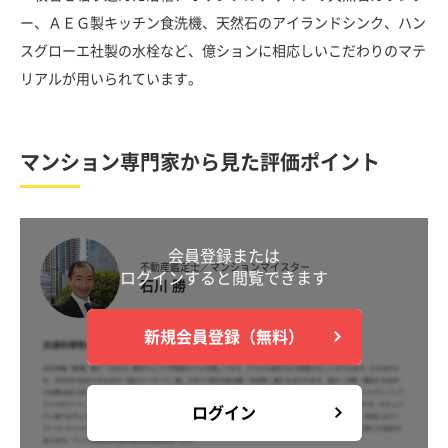
ー、ＡＥＧ製キッチン食洗機、天然石のアイランドシンク、ハン
スグローエ社製の水栓など、億ションに相応しいこだわりのマテ
リアルが用いられています。
マンション専門家から見た評価ポイント
会員登録または
不動産鑑定士／マンションマイスター
ログインすると閲覧できます
石川 勝
新規会員登録（無料）
ログイン