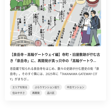
【泉岳寺～高輪ゲートウェイ編】寺町・旧屋敷跡が佇む古
き「泉岳寺」に、再開発が真っ只中の「高輪ゲートウ...
忠臣蔵で知られる泉岳寺をはじめ、数々の史跡が佇む歴史の街「泉
岳寺」。そのすぐ隣には、2025年に「TAKANAWA GATEWAY CIT
Y」がまちび...
エリアを知る
ぶらりマンション巡り
中古マンション
住みやすさ
再開発
品川区