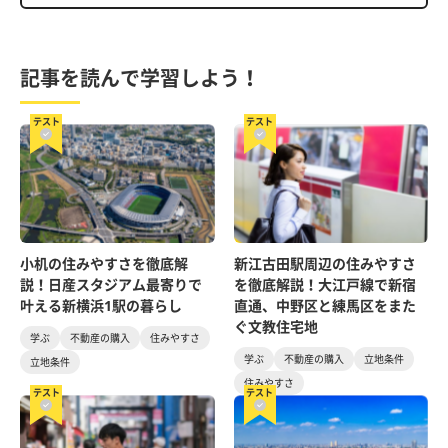
記事を読んで学習しよう！
テスト
テスト
小机の住みやすさを徹底解
新江古田駅周辺の住みやすさ
説！日産スタジアム最寄りで
を徹底解説！大江戸線で新宿
叶える新横浜1駅の暮らし
直通、中野区と練馬区をまた
ぐ文教住宅地
学ぶ
不動産の購入
住みやすさ
学ぶ
不動産の購入
立地条件
立地条件
住みやすさ
テスト
テスト