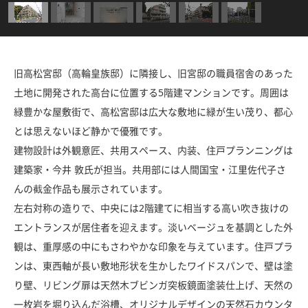
旧高松宮邸（高輪皇族邸）に隣接し、旧宮邸の職員宿舎のあった
土地に開発された高台に位置する5階建マンションです。周囲は
緑豊かな屋敷街で、高松宮邸は広大な敷地に緑が生い茂り、都心
とは思えないほど静かで優雅です。
建物設計は外観意匠、共用スペース、内装、住戸プランニングは
建築家・今井 敦氏が担当。共用部には人間国宝・江里佐代子さ
んの截金作品も展示されています。
左右対称の造りで、中央には2階建てに相当する高い吹き抜けの
エントランスが居住者を迎えます。淡いベージュを基調とした外
観は、重厚感の中にもさわやかな印象を与えています。住戸プラ
ンは、東西軸が長い敷地形状を生かしたワイドスパンで、壁は塗
り壁、リビング扉は天然木ブビンガ突板鏡面塗装仕上げ、天然の
一枚岩を堀り込んだ浴槽、オリジナルデザインの天然石カウンタ