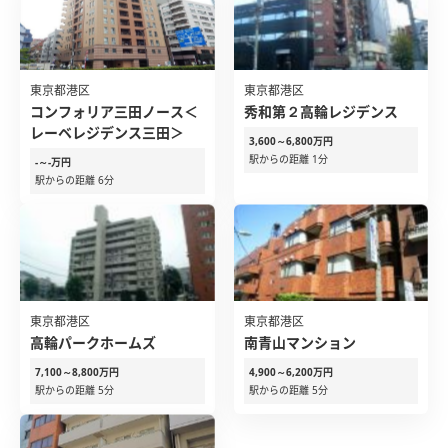
東京都港区
東京都港区
コンフォリア三田ノース＜
秀和第２高輪レジデンス
レーベレジデンス三田＞
3,600～6,800万円
駅からの距離 1分
-～-万円
駅からの距離 6分
東京都港区
東京都港区
高輪パークホームズ
南青山マンション
7,100～8,800万円
4,900～6,200万円
駅からの距離 5分
駅からの距離 5分