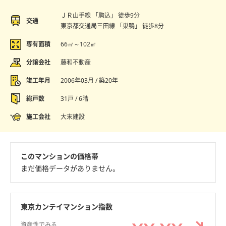
ＪＲ山手線 「駒込」 徒歩9分
交通
東京都交通局三田線 「巣鴨」 徒歩8分
専有面積
66㎡～102㎡
分譲会社
藤和不動産
竣工年月
2006年03月 / 築20年
総戸数
31戸 / 6階
施工会社
大末建設
このマンションの価格帯
まだ価格データがありません。
東京カンテイマンション指数
資産性でみる