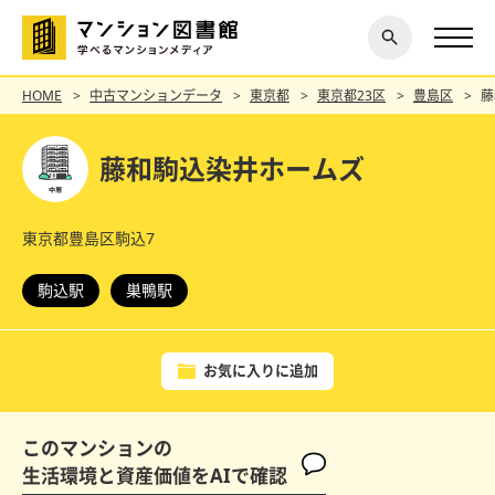
閉じ
探す
る
HOME
中古マンションデータ
東京都
東京都23区
豊島区
藤
藤和駒込染井ホームズ
東京都豊島区駒込7
駒込駅
巣鴨駅
お気に入りに追加
このマンションの
生活環境と資産価値をAIで確認