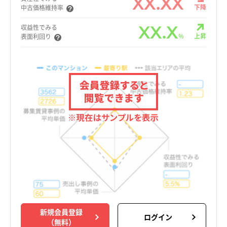
XX.XX
下降
中古価格維持率
XX.X
収益性でみる
%
上昇
表面利回り
新規会員登録
ログイン
（無料）