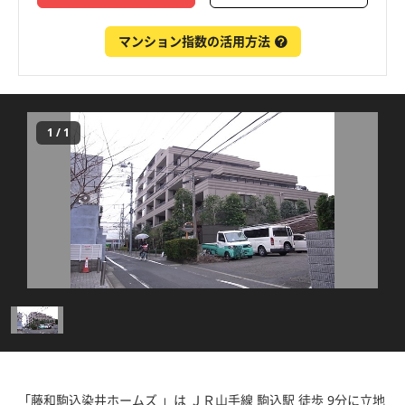
マンション指数の活用方法
1
/
1
「藤和駒込染井ホームズ 」は ＪＲ山手線 駒込駅 徒歩 9分に立地