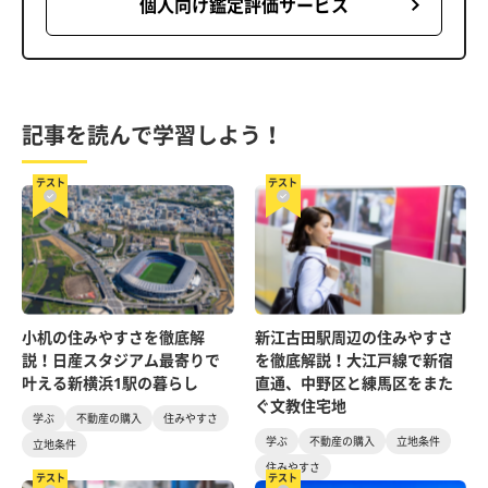
個人向け鑑定評価サービス
記事を読んで学習しよう！
テスト
テスト
小机の住みやすさを徹底解
新江古田駅周辺の住みやすさ
説！日産スタジアム最寄りで
を徹底解説！大江戸線で新宿
叶える新横浜1駅の暮らし
直通、中野区と練馬区をまた
ぐ文教住宅地
学ぶ
不動産の購入
住みやすさ
学ぶ
不動産の購入
立地条件
立地条件
住みやすさ
テスト
テスト