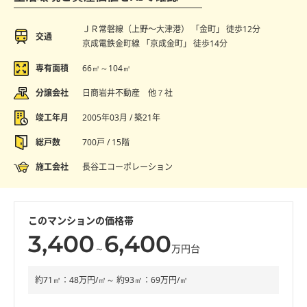
ＪＲ常磐線（上野〜大津港） 「金町」 徒歩12分
交通
京成電鉄金町線 「京成金町」 徒歩14分
専有面積
66㎡～104㎡
分譲会社
日商岩井不動産 他７社
竣工年月
2005年03月 / 築21年
総戸数
700戸 / 15階
施工会社
長谷工コーポレーション
このマンションの価格帯
3,400
6,400
～
万円台
約71㎡：48万円/㎡～ 約93㎡：69万円/㎡