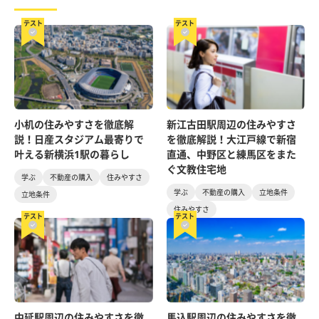
テスト
テスト
小机の住みやすさを徹底解
新江古田駅周辺の住みやすさ
説！日産スタジアム最寄りで
を徹底解説！大江戸線で新宿
叶える新横浜1駅の暮らし
直通、中野区と練馬区をまた
ぐ文教住宅地
学ぶ
不動産の購入
住みやすさ
学ぶ
不動産の購入
立地条件
立地条件
住みやすさ
テスト
テスト
中延駅周辺の住みやすさを徹
馬込駅周辺の住みやすさを徹