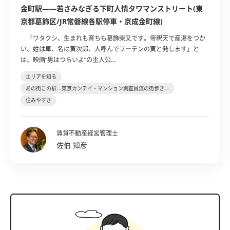
金町駅――若さみなぎる下町人情タワマンストリート(東
京都葛飾区/JR常磐線各駅停車・京成金町線)
「ワタクシ、生まれも育ちも葛飾柴又です。帝釈天で産湯をつか
い、姓は車、名は寅次郎、人呼んでフーテンの寅と発します」と
は、映画“男はつらいよ”の主人公...
エリアを知る
あの街この駅―東京カンテイ・マンション調査員流の街歩き―
住みやすさ
賃貸不動産経営管理士
佐伯 知彦