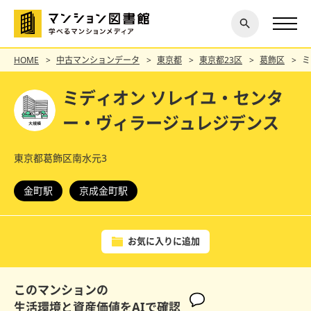
閉じ
探す
る
HOME
中古マンションデータ
東京都
東京都23区
葛飾区
ミ
ミディオン ソレイユ・センタ
ー・ヴィラージュレジデンス
東京都葛飾区南水元3
金町駅
京成金町駅
お気に入りに追加
このマンションの
生活環境と資産価値をAIで確認