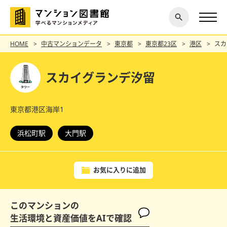
閉じ
探す
る
HOME
中古マンションデータ
東京都
東京都23区
港区
スカ
スカイグランデ汐留
東京都港区海岸1
浜松町駅
大門駅
お気に入りに追加
このマンションの
生活環境と資産価値をAIで確認