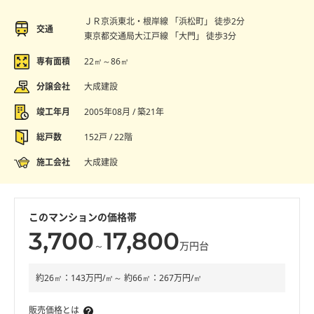
ＪＲ京浜東北・根岸線 「浜松町」 徒歩2分
交通
東京都交通局大江戸線 「大門」 徒歩3分
専有面積
22㎡～86㎡
分譲会社
大成建設
竣工年月
2005年08月 / 築21年
総戸数
152戸 / 22階
施工会社
大成建設
このマンションの価格帯
3,700
17,800
～
万円台
約26㎡：143万円/㎡～ 約66㎡：267万円/㎡
販売価格とは