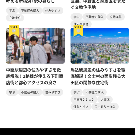
叶える新横浜1駅の暮らし
直通、中野区と練馬区をまた
ぐ文教住宅地
学ぶ
不動産の購入
住みやすさ
学ぶ
不動産の購入
立地条件
立地条件
住みやすさ
テスト
テスト
中延駅周辺の住みやすさを徹
馬込駅周辺の住みやすさを徹
底解説！2路線が使える下町商
底解説！文士村の面影残る大
店街と都心アクセスの良さ
田区の閑静な住宅街
学ぶ
不動産の購入
住みやすさ
学ぶ
不動産の購入
中古マンション
大田区
住みやすさ
ファミリー向け