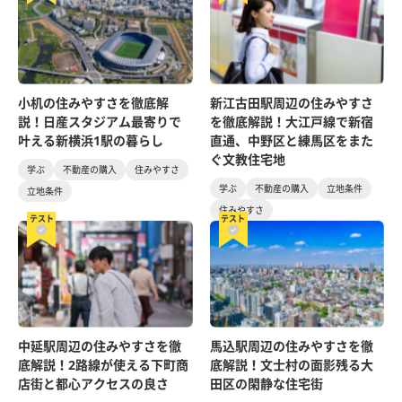
小机の住みやすさを徹底解
新江古田駅周辺の住みやすさ
説！日産スタジアム最寄りで
を徹底解説！大江戸線で新宿
叶える新横浜1駅の暮らし
直通、中野区と練馬区をまた
ぐ文教住宅地
学ぶ
不動産の購入
住みやすさ
学ぶ
不動産の購入
立地条件
立地条件
住みやすさ
テスト
テスト
中延駅周辺の住みやすさを徹
馬込駅周辺の住みやすさを徹
底解説！2路線が使える下町商
底解説！文士村の面影残る大
店街と都心アクセスの良さ
田区の閑静な住宅街