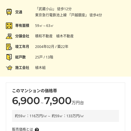
「武蔵小山」 徒歩12分
交通
東京急行電鉄池上線 「戸越銀座」 徒歩4分
専有面積
59㎡～63㎡
分譲会社
積和不動産 植木不動産
竣工年月
2004年02月 / 築22年
総戸数
25戸 / 13階
施工会社
植木組
このマンションの価格帯
6,900
7,900
～
万円台
約59㎡：116万円/㎡～ 約59㎡：133万円/㎡
販売価格とは