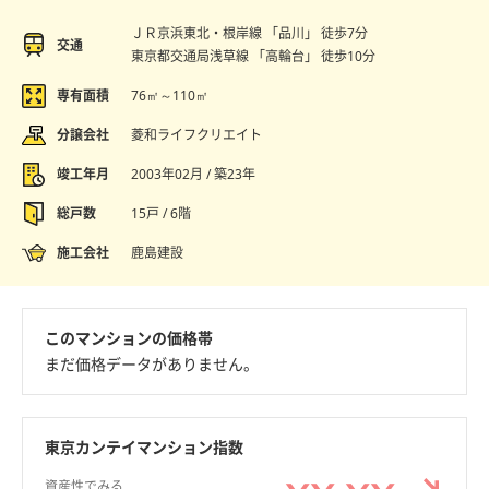
ＪＲ京浜東北・根岸線 「品川」 徒歩7分
交通
東京都交通局浅草線 「高輪台」 徒歩10分
専有面積
76㎡～110㎡
分譲会社
菱和ライフクリエイト
竣工年月
2003年02月 / 築23年
総戸数
15戸 / 6階
施工会社
鹿島建設
このマンションの価格帯
まだ価格データがありません。
東京カンテイマンション指数
資産性でみる