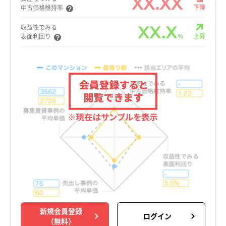
XX.XX
下降
中古価格維持率
XX.X
収益性でみる
%
上昇
表面利回り
新規会員登録
ログイン
（無料）