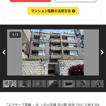
マンション指数の活用方法
1
/
7
「エクサーブ高輪 」は ＪＲ山手線 品川駅 徒歩 7分に立地する6