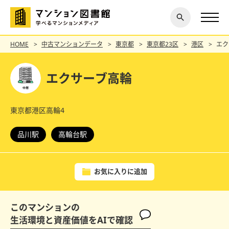
閉じ
探す
る
HOME
中古マンションデータ
東京都
東京都23区
港区
エク
エクサーブ高輪
東京都港区高輪4
品川駅
高輪台駅
お気に入りに追加
このマンションの
生活環境と資産価値をAIで確認