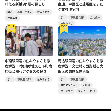
叶える新横浜1駅の暮らし
直通、中野区と練馬区をまた
ぐ文教住宅地
学ぶ
不動産の購入
住みやすさ
学ぶ
不動産の購入
立地条件
立地条件
住みやすさ
テスト
テスト
中延駅周辺の住みやすさを徹
馬込駅周辺の住みやすさを徹
底解説！2路線が使える下町商
底解説！文士村の面影残る大
店街と都心アクセスの良さ
田区の閑静な住宅街
学ぶ
不動産の購入
住みやすさ
学ぶ
不動産の購入
中古マンション
大田区
住みやすさ
ファミリー向け