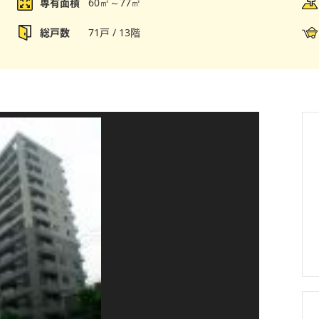
専有面積
60㎡～77㎡
総戸数
71戸 / 13階