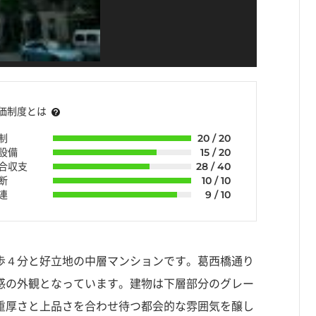
価制度とは
制
20 / 20
・設備
15 / 20
組合収支
28 / 40
断
10 / 10
連
9 / 10
歩４分と好立地の中層マンションです。葛西橋通り
感の外観となっています。建物は下層部分のグレー
重厚さと上品さを合わせ待つ都会的な雰囲気を醸し