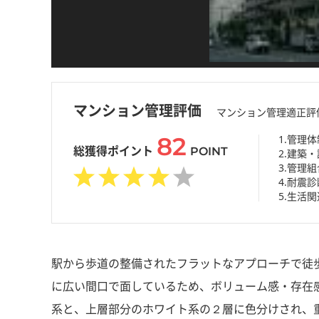
マンション管理評価
マンション管理適正評
82
1.管理体
総獲得ポイント
POINT
2.建築
3.管理
4.耐震診
5.生活関
駅から歩道の整備されたフラットなアプローチで徒
に広い間口で面しているため、ボリューム感・存在
系と、上層部分のホワイト系の２層に色分けされ、