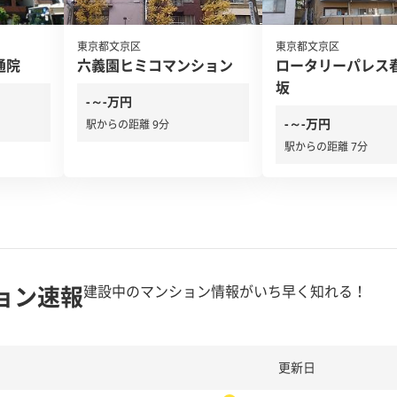
東京都文京区
東京都文京区
通院
六義園ヒミコマンション
ロータリーパレス
坂
-～-万円
-～-万円
駅からの距離 9分
駅からの距離 7分
ョン速報
建設中のマンション情報がいち早く知れる！
更新日